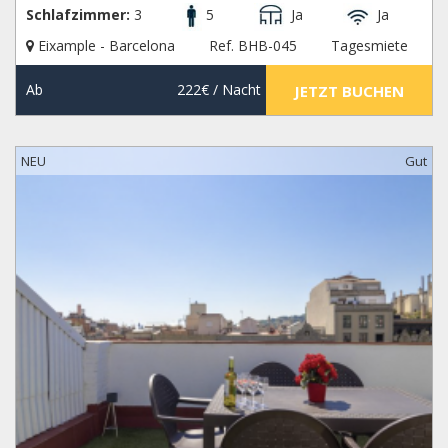
Schlafzimmer:
3
5
Ja
Ja
Eixample - Barcelona
Ref. BHB-045
Tagesmiete
Ab
222€
/ Nacht
JETZT BUCHEN
NEU
Gut