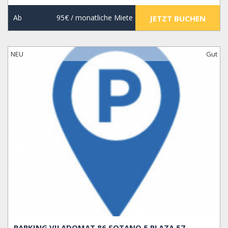
Ab
95€
/ monatliche Miete
JETZT BUCHEN
NEU
Gut
PARKING VILADOMAT 86 SOTANO 5 PLAZA 57