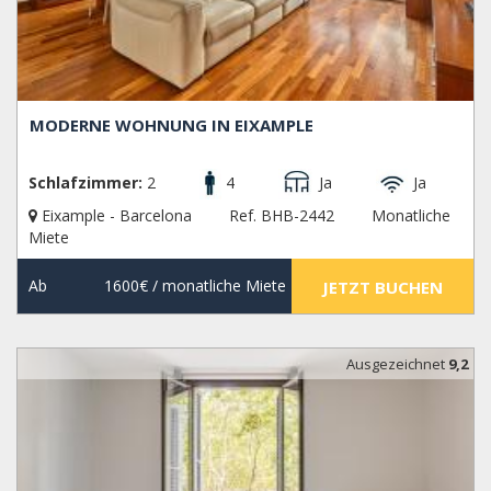
MODERNE WOHNUNG IN EIXAMPLE
Schlafzimmer:
2
4
Ja
Ja
Eixample - Barcelona
Ref. BHB-2442
Monatliche
Miete
Ab
1600€
/ monatliche Miete
JETZT BUCHEN
Ausgezeichnet
9,2