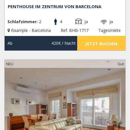
PENTHOUSE IM ZENTRUM VON BARCELONA
Schlafzimmer:
2
4
Ja
Ja
Eixample - Barcelona
Ref. BHB-1717
Tagesmiete
Ab
420€
/ Nacht
JETZT BUCHEN
NEU
Gut