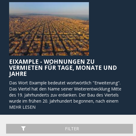
EIXAMPLE - WOHNUNGEN ZU
VERMIETEN FÜR TAGE, MONATE UND
JAHRE
Das Wort Eixample bedeutet wortwörtlich "Erweiterung".
Das Viertel hat den Name seiner Weiterentwicklung Mitte
des 19. Jahrhunderts zuv erdanken. Der Bau des Viertels
wurde im frühen 20. Jahrhundert begonnen, nach einem
Projektplan der von Ildefons Cerdà entworfen wurde. Alle
MEHR LESEN
Straßen kreuzen sich im rechten Winkel, was für die
europäische Stadtplanung ziemlich ungewöhnlich ist.
Im Eixample Viertel gibt es viele Arten von Geschäften, viele
FILTER
Bürogebäude, typische Märkte und schöne Cafés. Hier