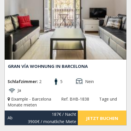
GRAN VÍA WOHNUNG IN BARCELONA
Schlafzimmer:
2
5
Nein
Ja
Eixample - Barcelona
Ref. BHB-1838
Tage und
Monate mieten
187€
/ Nacht
Ab
JETZT BUCHEN
3900€
/ monatliche Miete