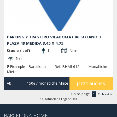
PARKING Y TRASTERO VILADOMAT 86 SOTANO 3
PLAZA 49 MEDIDA 3,45 X 4,75
Studio / Loft
1
Nein
Nein
Eixample - Barcelona
Ref. BHMI-612
Monatliche
Miete
Ab
150€
/ monatliche Miete
JETZT BUCHEN
Go to page:
1
2
Next >
11 gefundene Ergebnisse
BARCELONA-HOME