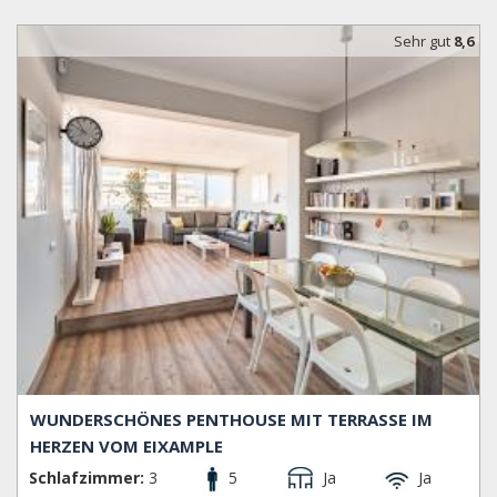
befinden sich außerdem viele trendige Bars und
Restaurants, wo man sich mit einer köstlichen Mahlzeit und
Sehr gut
8,6
einem Glas Rioja entspannen kann. Die meisten Touristen
kennen den Passeig de Gràcia, eine der elegantesten und
beliebtesten Alleen in Barcelona, voll mit Designer-
Boutiquen und Restaurants und die Sagrada Família. Aber
wenn Sie Lust haben, diesen Stadtteil noch tiefer zu
erkunden, bietet sich Ihnen die Möglichkeit, den kompletten
Charakter des katalanischen Jugendstil-Phänomens
kennenzulernen und die wahre Essenz von Barcelona
außerhalb der typischen Tourismusgebiete zu entdecken.
Öffentliche Verkehrsmittel: Metro-Linien 1, 2, 3, 4, 5, FCG,
Bahn-Linien (Rodalies Renfe) (auch von und zum
Flughafen), Busse und Nachtbusse (nitbus).
ZONEN:
Fort Pienc, Sagrada Família, Dreta de l'Eixample, L' Antiga
Esquerra de l'Eixample, La Nova Esquerra de l'Eixample und
Sant Antoni.
WUNDERSCHÖNES PENTHOUSE MIT TERRASSE IM
HERZEN VOM EIXAMPLE
Schlafzimmer:
3
5
Ja
Ja