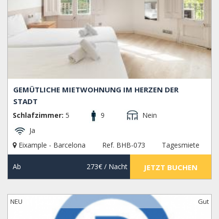
GEMÜTLICHE MIETWOHNUNG IM HERZEN DER
STADT
Schlafzimmer:
5
9
Nein
Ja
Eixample - Barcelona
Ref. BHB-073
Tagesmiete
Ab
273€
/ Nacht
JETZT BUCHEN
NEU
Gut