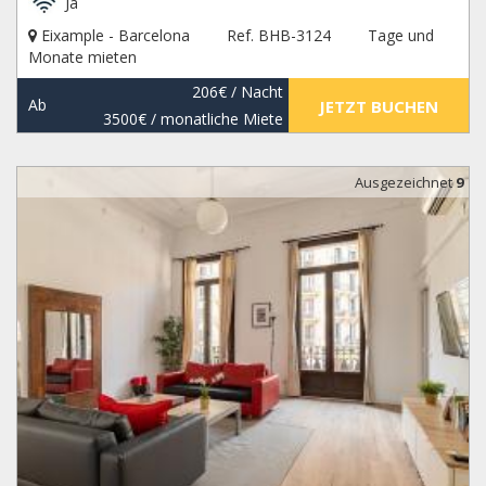
Ja
Eixample - Barcelona
Ref. BHB-3124
Tage und
Monate mieten
206€
/ Nacht
Ab
JETZT BUCHEN
3500€
/ monatliche Miete
Ausgezeichnet
9