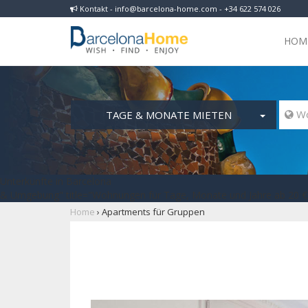
Kontakt - info@barcelona-home.com - +34 622 574 026
HOM
TAGE & MONATE MIETEN
 Wo
Unterkünfte in Barcelona
& Umgebung" title="Wohnungen für Tage, Monate und Jahre ab 20 € 
Home
›
Apartments für Gruppen