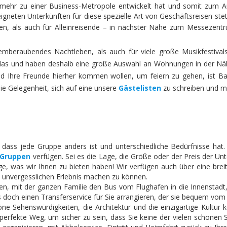
 mehr zu einer Business-Metropole entwickelt hat und somit zum A
igneten Unterkünften für diese spezielle Art von Geschäftsreisen st
en, als auch für Alleinreisende – in nächster Nähe zum Messezent
emberaubendes Nachtleben, als auch für viele große Musikfestiva
as und haben deshalb eine große Auswahl an Wohnungen in der Näh
und Ihre Freunde hierher kommen wollen, um feiern zu gehen, ist 
ie Gelegenheit, sich auf eine unsere
Gästelisten
zu schreiben und mi
dass jede Gruppe anders ist und unterschiedliche Bedürfnisse hat. 
 Gruppen
verfügen. Sei es die Lage, die Größe oder der Preis der Un
ige, was wir Ihnen zu bieten haben! Wir verfügen auch über eine brei
 unvergesslichen Erlebnis machen zu können.
n, mit der ganzen Familie den Bus vom Flughafen in die Innenstadt
 doch einen Transferservice für Sie arrangieren, der sie bequem vom
 Sehenswürdigkeiten, die Architektur und die einzigartige Kultur k
er perfekte Weg, um sicher zu sein, dass Sie keine der vielen schöne