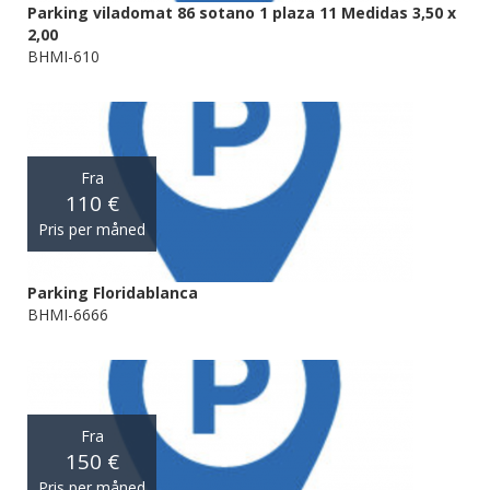
Parking viladomat 86 sotano 1 plaza 11 Medidas 3,50 x
2,00
BHMI-610
Fra
110 €
Pris per måned
Parking Floridablanca
BHMI-6666
Fra
150 €
Pris per måned