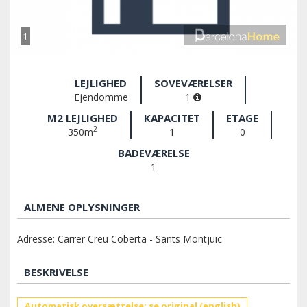
1
LEJLIGHED
SOVEVÆRELSER
Ejendomme
1
M2 LEJLIGHED
KAPACITET
ETAGE
2
350m
1
0
BADEVÆRELSE
1
ALMENE OPLYSNINGER
Adresse: Carrer Creu Coberta - Sants Montjuic
BESKRIVELSE
Automatisk oversættelse: se original (english)