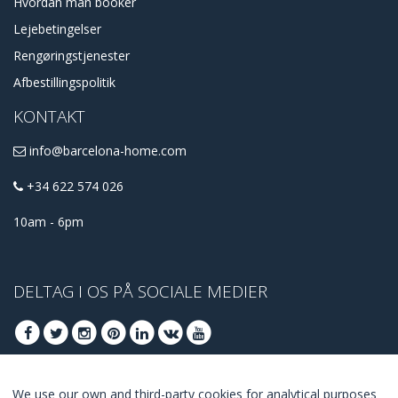
Hvordan man booker
Lejebetingelser
Rengøringstjenester
Afbestillingspolitik
KONTAKT
info@barcelona-home.com
+34 622 574 026
10am - 6pm
DELTAG I OS PÅ SOCIALE MEDIER
We use our own and third-party cookies for analytical purposes