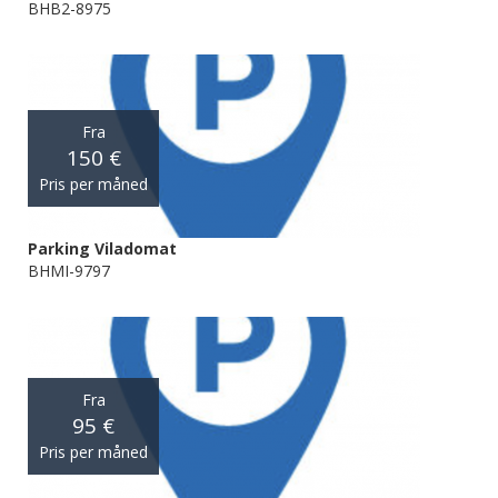
BHB2-8975
Fra
150 €
Pris per måned
Parking Viladomat
BHMI-9797
Fra
95 €
Pris per måned