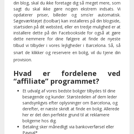
din blog, skal du ikke foretage dig så meget mere, som
sagt du skal ikke gøre nogen ekstrem indsats. Vi
opdaterer priser, billeder og sms’er automatisk.
Søgeværktøjet (toolbar) kan installeres på din blogside,
startsiden på dit websted, eller en tredje mulighed er at
installere dette på din Facebookside for også at gøre
dette nemmere for dine følgere at finde de nyeste
tilbud vi tilbyder i vores lejligheder i Barcelona.
Så, så
snart de klikker og reservere en bolig, vil du tjene din
provision.
Hvad er fordelene ved
“affiliate” programmet?
Et udvalg af vores bedste boliger tilbydes til dine
besøgende og kunder. Størstedelen af dem leder
sandsynligvis efter oplysninger om Barcelona, og
derefter, er næste skridt at finde en bolig. Allerede
her er det den perfekte grund til at reklamere
boligerne hos dig.
Betaling sker månedligt via bankoverførsel eller
Paypal*