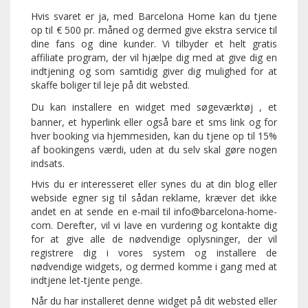
Hvis svaret er ja, med Barcelona Home kan du tjene
op til € 500 pr. måned og dermed give ekstra service til
dine fans og dine kunder. Vi tilbyder et helt gratis
affiliate program, der vil hjælpe dig med at give dig en
indtjening og som samtidig giver dig mulighed for at
skaffe boliger til leje på dit websted.
Du kan installere en
widget med s
øgeværktøj , et
banner, et hyperlink eller også bare et sms link og for
hver booking via hjemmesiden, kan du tjene op til 15%
af bookingens værdi, uden at du selv skal gøre nogen
indsats.
Hvis du er interesseret eller synes du at din blog eller
webside egner sig til sådan reklame, kræver det ikke
andet en at sende en e-mail til info@barcelona-home-
com. Derefter, vil vi lave en vurdering og kontakte dig
for at give alle de nødvendige oplysninger, der vil
registrere dig i vores system og installere de
nødvendige widgets, og dermed komme i gang med at
indtjene let-tjente penge.
Når du har installeret denne widget på dit websted eller