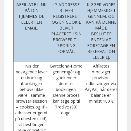
AFFILIATE LINK
IP-ADDRESSE
KIGGER VORES
PÅ DIN
BLIVER
HJEMMESIDE I
HJEMMESIDE
REGISTRERET
GENNEM, OG
ELLER I EN
OG EN COOKIE
KAN PÅ DENNE
EMAIL.
BLIVER
MÅDE
PLACERET I SIN
BESLUTTE
BROWSER TIL
ENTEN AT
SPORING
FORETAGE EN
FORMÅL.
RESERVATION
ELLER EJ.
Hvis den
Barcelona-Home
Affiliates
besøgende laver
gennemgår og
modtager
en booking
godkender
provision
(bookingen
derefter
udbetalinger via
behøver ikke
bookingen.
PayPal, når deres
være i samme
Denne proces
balance er
browser-session
kan tage op til
mindst 100 €
– cookies og IP-
Tredive (30)
adresser er gemt
dage.
på ubestemt tid),
vil bestillingen
blive sporet og