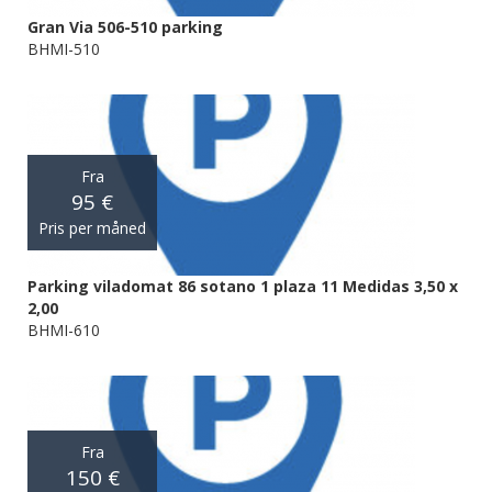
Gran Via 506-510 parking
BHMI-510
Fra
95 €
Pris per måned
Parking viladomat 86 sotano 1 plaza 11 Medidas 3,50 x
2,00
BHMI-610
Fra
150 €