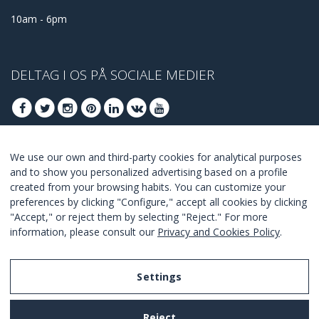
10am - 6pm
DELTAG I OS PÅ SOCIALE MEDIER
We use our own and third-party cookies for analytical purposes
DELTAG AT FÅ BEDSTE TILBUD
and to show you personalized advertising based on a profile
created from your browsing habits. You can customize your
TILSLUTTE
preferences by clicking "Configure," accept all cookies by clicking
"Accept," or reject them by selecting "Reject." For more
I Agree with the
terms and conditions
.
information, please consult our
Privacy and Cookies Policy
.
Settings
Legal Notice
Reject