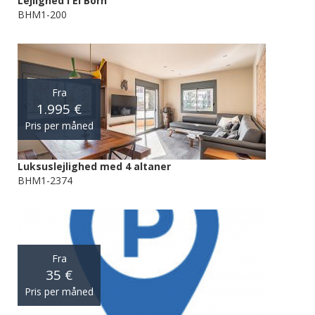
Lejlighed i El Born
BHM1-200
Fra
1.995 €
Pris per måned
Luksuslejlighed med 4 altaner
BHM1-2374
Fra
35 €
Pris per måned