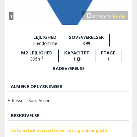
1
LEJLIGHED
SOVEVÆRELSER
Ejendomme
8
M2 LEJLIGHED
KAPACITET
ETAGE
2
895m
1
1
BADEVÆRELSE
ALMENE OPLYSNINGER
Adresse: - Sant Antoni
BESKRIVELSE
Automatisk oversættelse: se original (english)