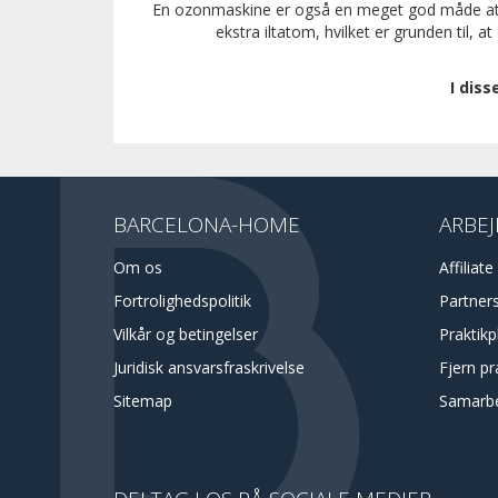
En ozonmaskine er også en meget god måde at ren
ekstra iltatom, hvilket er grunden til,
I dis
BARCELONA-HOME
ARBEJ
Om os
Affiliate
Fortrolighedspolitik
Partner
Vilkår og betingelser
Praktik
Juridisk ansvarsfraskrivelse
Fjern pr
Sitemap
Samarb