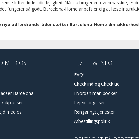
se luften inde i din lejlighed. Når du bruger en ozonmaskine, er det
 at det fungerer så godt. Barcelona-Home anbefaler dig at læse instru
se nye udfordrende tider sætter Barcelona-Home din sikkerhed 
D MED OS
HJÆLP & INFO
FAQ’s
s
Check ind og Check ud
pladser Barcelona
Hvordan man booker
aktikpladser
Lejebetingelser
ejd med os
Rengøringstjenester
Afbestillingspolitik