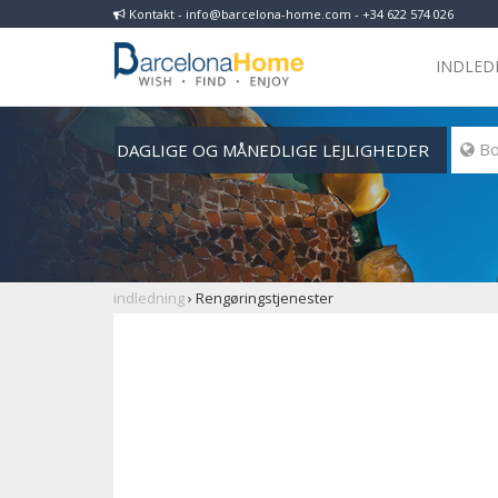
Kontakt - info@barcelona-home.com - +34 622 574 026
INDLED
DAGLIGE OG MÅNEDLIGE LEJLIGHEDER
 B
indledning
›
Rengøringstjenester