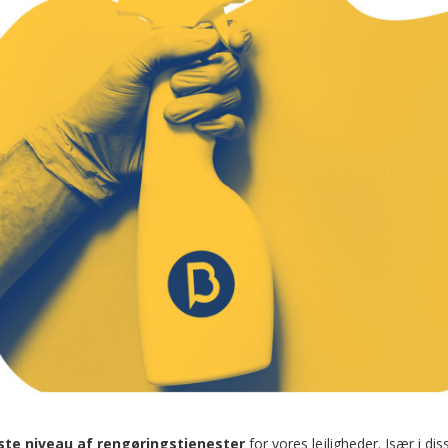
ste niveau af rengøringstjenester
for vores lejligheder. Især i d