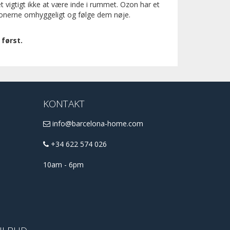
 vigtigt ikke at være inde i rummet. Ozon har et
ktionerne omhyggeligt og følge dem nøje.
først.
KONTAKT
info@barcelona-home.com
+34 622 574 026
10am - 6pm