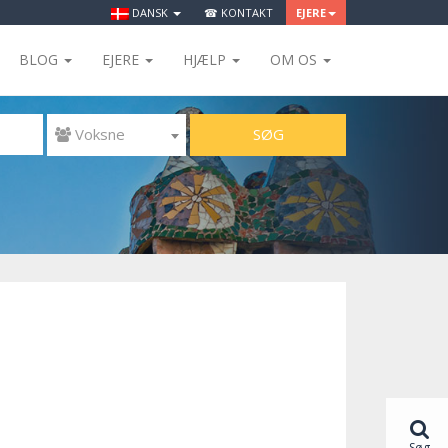
DANSK
☎ KONTAKT
EJERE
BLOG
EJERE
HJÆLP
OM OS
SØG
 Voksne
Søg