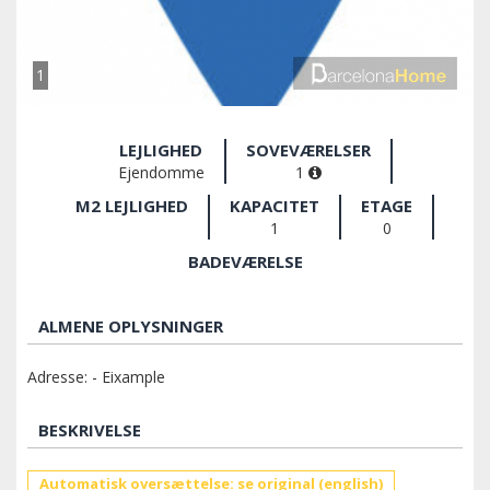
1
LEJLIGHED
SOVEVÆRELSER
Ejendomme
1
M2 LEJLIGHED
KAPACITET
ETAGE
1
0
BADEVÆRELSE
ALMENE OPLYSNINGER
Adresse: - Eixample
BESKRIVELSE
Automatisk oversættelse: se original (english)