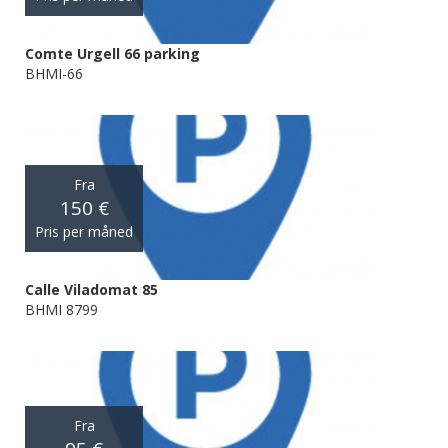
Comte Urgell 66 parking
BHMI-66
Fra
150 €
Pris per måned
Calle Viladomat 85
BHMI 8799
Fra