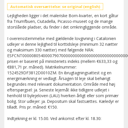
Automatisk oversættelse: se original (english)
Lejligheden ligger i det maleriske Born-kvarter, en kort gåtur
fra Triumfbuen, Ciutadella, Picasso-museet og de mange
storslåede pladser, du finder i det omkringliggende område.
I overensstemmelse med gældende lovgivning i Catalonien
udlejer vi denne lejlighed til korttidsleje (minimum 32 nætter
og maksimum 330 nætter) med følgende NRA:
ESFCNT0000080540000790700000000000000000000000000000
prisen er baseret på ministeriets indeks (mellem €633,33 og
€881,71 pr. måned). Matrikelnummer:
1524529DF3812D0010ZM. En ibrugtagningsattest og en
energimærkning er vedlagt. Årsagen til leje skal behørigt
begrundes med relevant dokumentation. Område med høj
efterspørgsel: ja. Seneste lejemål: ikke tidligere udlejet i
henhold til bylejeloven (LAU) hverken årligt eller som primær
bolig. Stor udlejer: ja. Depositum skal fastsættes. Kæledyr er
tilladt. Pris pr. måned: €150.
Indtjekning er kl. 15.00. Ved ankomst efter kl. 18.30: