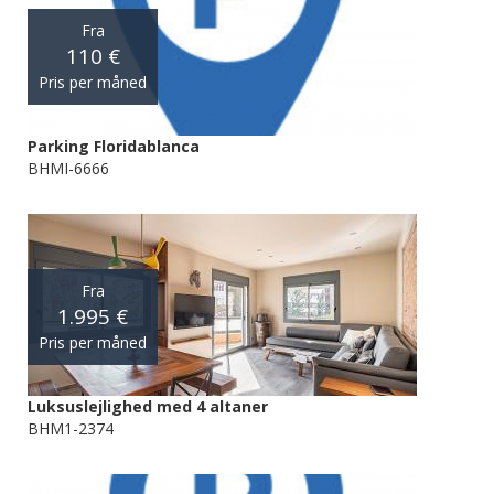
Fra
110 €
Pris per måned
Parking Floridablanca
BHMI-6666
Fra
1.995 €
Pris per måned
Luksuslejlighed med 4 altaner
BHM1-2374