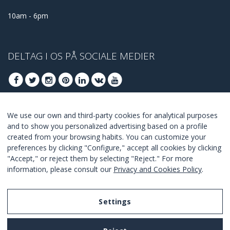
10am - 6pm
DELTAG I OS PÅ SOCIALE MEDIER
We use our own and third-party cookies for analytical purposes
DELTAG AT FÅ BEDSTE TILBUD
and to show you personalized advertising based on a profile
created from your browsing habits. You can customize your
TILSLUTTE
preferences by clicking "Configure," accept all cookies by clicking
"Accept," or reject them by selecting "Reject." For more
I Agree with the
terms and conditions
.
information, please consult our
Privacy and Cookies Policy
.
Settings
Legal Notice