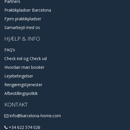
Partners
Praktikpladser Barcelona
Fjern praktikpladser
Samarbejd med os
HJÆLP & INFO
FAQ’s
Check ind og Check ud
Hvordan man booker
Lejebetingelser
Rengøringstjenester
Afbestillingspolitik
KONTAKT
info@barcelona-home.com
+34 622 574 026