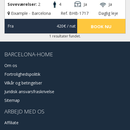
Soveværelser:
2
4
Ja
Ja
Eixample - Barcelona
Ref. BHB-1717
Daglig leje
Fra
420€
/ nat
BOOK NU
1 resultater fundet.
BARCELONA-HOME
Om os
Fortrolighedspolitik
Vilkår og betingelser
Juridisk ansvarsfraskrivelse
Sitemap
ARBEJD MED OS
Affiliate