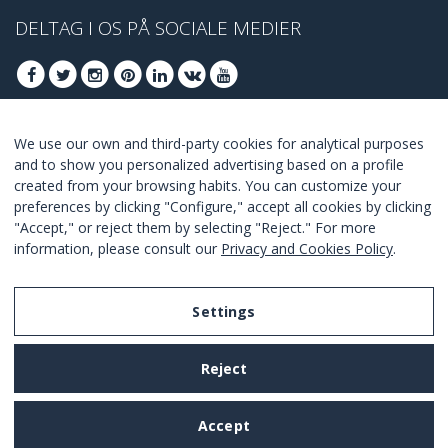
DELTAG I OS PÅ SOCIALE MEDIER
We use our own and third-party cookies for analytical purposes
DELTAG AT FÅ BEDSTE TILBUD
and to show you personalized advertising based on a profile
created from your browsing habits. You can customize your
TILSLUTTE
preferences by clicking "Configure," accept all cookies by clicking
"Accept," or reject them by selecting "Reject." For more
I Agree with the
terms and conditions
.
information, please consult our
Privacy and Cookies Policy
.
Settings
Legal Notice
Reject
Privacy and Cookies Policy
Terms and Conditions of Use
Accept
Settings