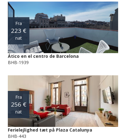
Fra
223 €
nat
Ático en el centro de Barcelona
BHB-1939
Fra
256 €
nat
Ferielejlighed tæt på Plaza Catalunya
BHB-443