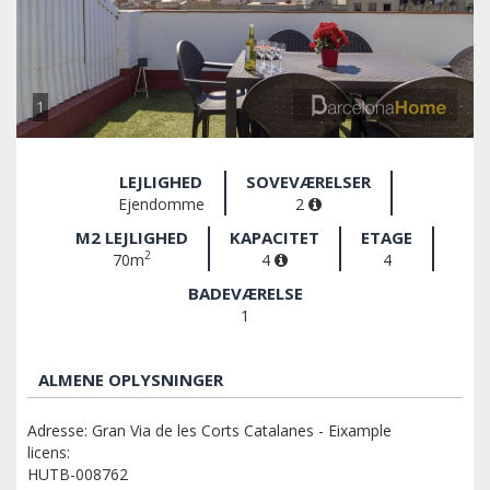
1
LEJLIGHED
SOVEVÆRELSER
Ejendomme
2
M2 LEJLIGHED
KAPACITET
ETAGE
2
70m
4
4
BADEVÆRELSE
1
ALMENE OPLYSNINGER
Adresse: Gran Via de les Corts Catalanes - Eixample
licens:
HUTB-008762