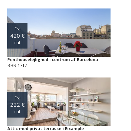
Fra
420 €
nat
Penthouselejlighed i centrum af Barcelona
BHB-1717
Fra
222 €
nat
Attic med privat terrasse i Eixample