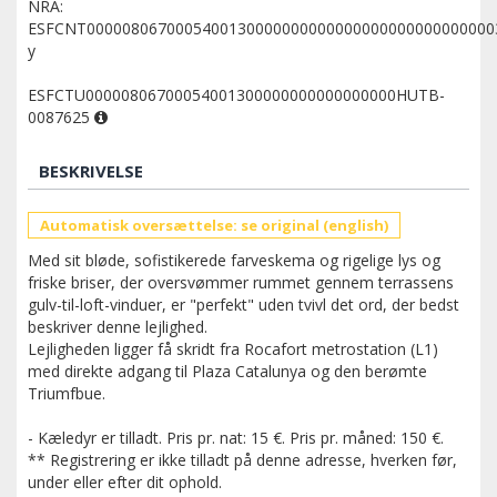
NRA:
ESFCNT0000080670005400130000000000000000000000000000
y
ESFCTU00000806700054001300000000000000000HUTB-
0087625
BESKRIVELSE
Automatisk oversættelse: se original (english)
Med sit bløde, sofistikerede farveskema og rigelige lys og
friske briser, der oversvømmer rummet gennem terrassens
gulv-til-loft-vinduer, er "perfekt" uden tvivl det ord, der bedst
beskriver denne lejlighed.
Lejligheden ligger få skridt fra Rocafort metrostation (L1)
med direkte adgang til Plaza Catalunya og den berømte
Triumfbue.
- Kæledyr er tilladt. Pris pr. nat: 15 €. Pris pr. måned: 150 €.
** Registrering er ikke tilladt på denne adresse, hverken før,
under eller efter dit ophold.