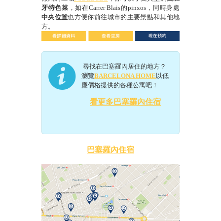
牙特色菜
，如在
C
arrer Blais
的
pinxos
，同時身處
中央位置
也方便你前往城市的主要景點和其他地
方。
尋找在巴塞羅內居住的地方？
瀏覽
BARCELONA HOME
以低
廉價格提供的各種公寓吧！
看更多巴塞羅內住宿
巴塞羅內住宿