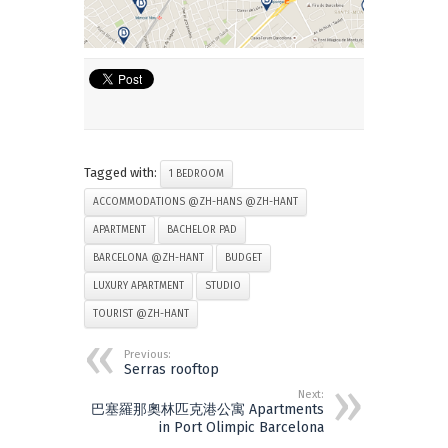
Tagged with:
1 BEDROOM
ACCOMMODATIONS @ZH-HANS @ZH-HANT
APARTMENT
BACHELOR PAD
BARCELONA @ZH-HANT
BUDGET
LUXURY APARTMENT
STUDIO
TOURIST @ZH-HANT
Previous:
Serras rooftop
Next:
巴塞羅那奧林匹克港公寓 Apartments
in Port Olimpic Barcelona