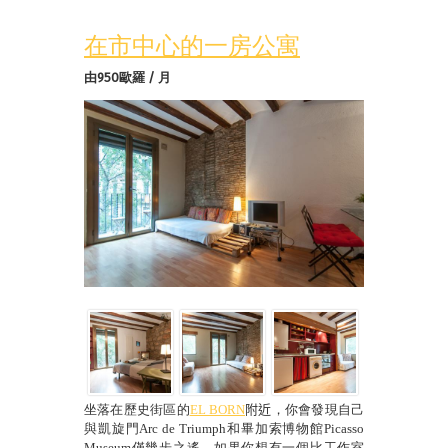
在市中心的一房公寓
由950歐羅 / 月
坐落在歷史街區的
EL BORN
附近
，你會發現自己
與凱旋門
Arc de Triumph
和畢加索博物館
Picasso
Museum
僅幾步之遙。如果你想有一個比工作室