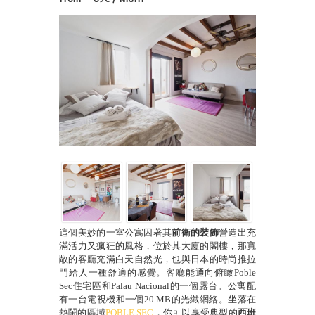
這個美妙的一室公寓因著其
前衛的裝飾
營造出充
滿活力又瘋狂的風格，位於其大廈的閣樓，那寬
敞的客廳充滿白天自然光，也與日本的時尚推拉
門給人一種舒適的感覺。客廳能通向俯瞰
Poble
Sec
住宅區和
Palau Nacional
的一個露台。公寓配
有一台電視機和一個
20 MB
的光纖網絡。坐落在
熱鬧的區域
POBLE SEC
，你可以享受典型的
西班