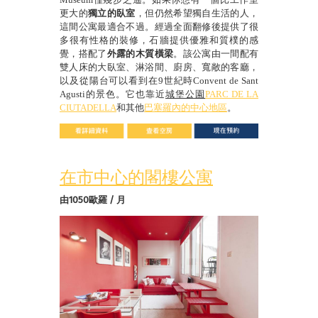
更大的
獨立的臥室
，但仍然希望獨自生活的人，
這間公寓最適合不過。經過全面翻修後提供了很
多很有性格的裝修，石牆提供優雅和質樸的感
覺，搭配了
外露的木質橫梁
。該公寓由一間配有
雙人床的大臥室、淋浴間、廚房、寬敞的客廳，
以及從陽台可以看到在
9
世紀時
Convent de Sant
Agusti
的景色。它也靠近
城堡公園
PARC DE LA
CIUTADELLA
和其他
巴塞羅內的中心地區
。
在市中心的閣樓公寓
由1050歐羅 / 月