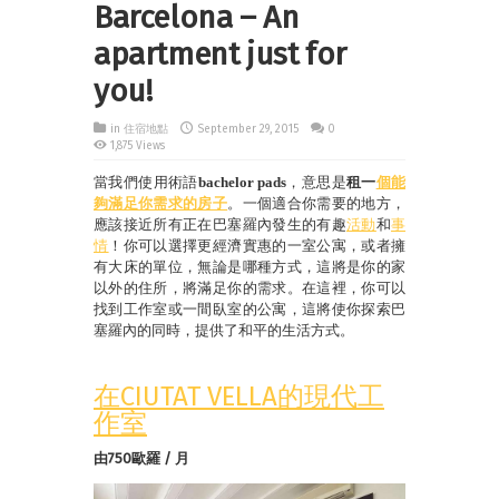
Barcelona – An
apartment just for
you!
in
住宿地點
September 29, 2015
0
1,875 Views
當我們使用術語
bachelor pads
，意思是
租一
個能
夠滿足你需求的房子
。一個適合你需要的地方，
應該接近所有正在巴塞羅內發生的有趣
活動
和
事
情
！你可以選擇更經濟實惠的一室公寓，或者擁
有大床的單位，無論是哪種方式，這將是你的家
以外的住所，將滿足你的需求。在這裡，你可以
找到工作室或一間臥室的公寓，這將使你探索巴
塞羅內的同時，提供了和平的生活方式。
在CIUTAT VELLA的現代工
作室
由750歐羅 / 月