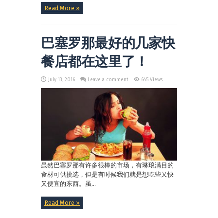
Read More »
巴塞罗那最好的几家快
餐店都在这里了！
July 13, 2016
Leave a comment
645 Views
虽然巴塞罗那有许多很棒的市场，有琳琅满目的
食材可供挑选，但是有时候我们就是想吃些又快
又便宜的东西。虽...
Read More »