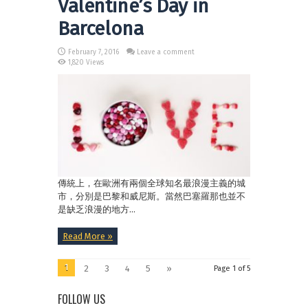
Valentine’s Day in
Barcelona
February 7, 2016
Leave a comment
1,820 Views
傳統上，在歐洲有兩個全球知名最浪漫主義的城
市，分別是巴黎和威尼斯。當然巴塞羅那也並不
是缺乏浪漫的地方...
Read More »
1
2
3
4
5
»
Page 1 of 5
FOLLOW US