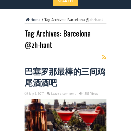
SEARCH
Home
/
Tag Archives: Barcelona @zh-hant
Tag Archives:
Barcelona
@zh-hant
巴塞罗那最棒的三间鸡
尾酒酒吧
July 6, 2017
Leave a comment
1,583 Views