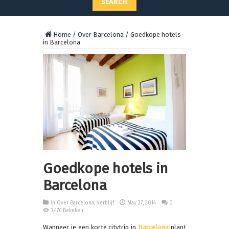
SEARCH
Home
/
Over Barcelona
/
Goedkope hotels
in Barcelona
Goedkope hotels in
Barcelona
in
Over Barcelona
,
Verblijf
May 27, 2014
0
3,476 Bekeken
Wanneer je een korte citytrip in
Barcelona
plant