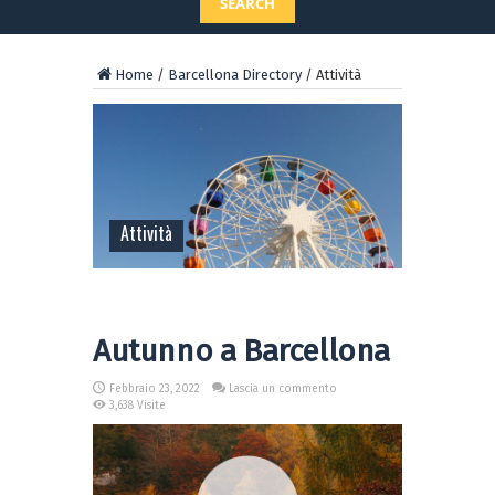
SEARCH
Home
/
Barcellona Directory
/
Attività
Attività
Autunno a Barcellona
Febbraio 23, 2022
Lascia un commento
3,638 Visite