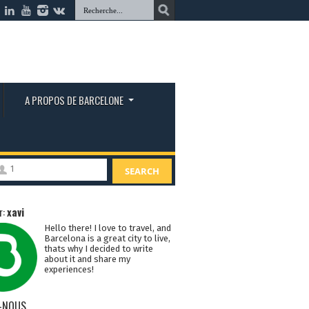
A PROPOS DE BARCELONE
1
SEARCH
r:
xavi
Hello there! I love to travel, and
Barcelona is a great city to live,
thats why I decided to write
about it and share my
experiences!
-NOUS