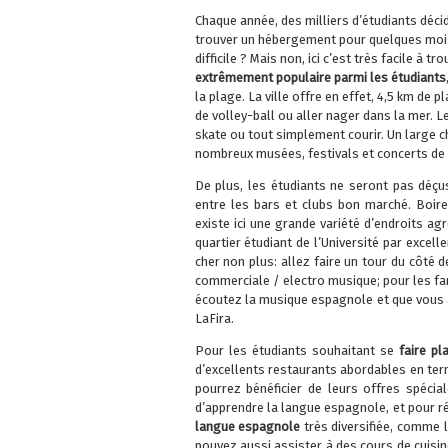
Chaque année, des milliers d’étudiants décid
trouver un hébergement pour quelques mois 
difficile ? Mais non, ici c’est très facile à
extrêmement populaire parmi les étudiants
la plage. La ville offre en effet, 4,5 km de 
de volley-ball ou aller nager dans la mer. Le 
skate ou tout simplement courir. Un large ch
nombreux musées, festivals et concerts de t
De plus, les étudiants ne seront pas déç
entre les bars et clubs bon marché. Boire 
existe ici une grande variété d’endroits agr
quartier étudiant de l’Université par excel
cher non plus: allez faire un tour du côté 
commerciale / electro musique; pour les fa
écoutez la musique espagnole et que vous 
LaFira.
Pour les étudiants souhaitant se
faire pl
d’excellents restaurants abordables en term
pourrez bénéficier de leurs offres spécia
d’apprendre la langue espagnole, et pour r
langue espagnole
très diversifiée, comme 
pouvez aussi assister à des cours de cuisin