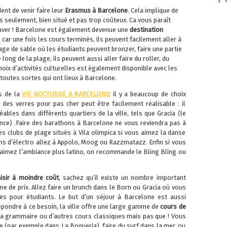
ent de venir faire leur
Erasmus à Barcelone
. Cela implique de
seulement, bien situé et pas trop coûteux. Ca vous paraît
 trouver ! Barcelone est également devenue une
destination
, car une fois les cours terminés, ils peuvent facilement aller à
plage de sable où les étudiants peuvent bronzer, faire une partie
long de la plage, ils peuvent aussi aller faire du roller, du
oix d’activités culturelles est également disponible avec les
outes sortes qui ont lieux à Barcelone.
us de la
VIE NOCTURNE A BARCELONE
: il y a beaucoup de choix
des verres pour pas cher peut être facilement réalisable : il
éables dans différents quartiers de la ville, tels que Gracia (le
lence) .Faire des barathons à Barcelone ne vous reviendra pas à
des clubs de plage situés à Vila olimpica si vous aimez la danse
ns d’électro allez à Appolo, Moog ou Razzmatazz. Enfin si vous
aimez l’ambiance plus latino, on recommande le Bling Bling ou
aisir à moindre coût
, sachez qu’il existe un nombre important
e de prix. Allez faire un brunch dans le Born ou Gracia où vous
les pour étudiants. Le but d’un séjour à Barcelone est aussi
épondre à ce besoin, la ville offre une large gamme de
cours de
la grammaire ou d’autres cours classiques mais pas que ! Vous
e (par exemple dans La Boqueria), faire du surf dans la mer, ou