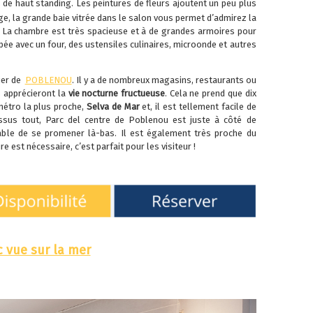
de haut standing. Les peintures de fleurs ajoutent un peu plus
e, la grande baie vitrée dans le salon vous permet d’admirez la
 La chambre est très spacieuse et à de grandes armoires pour
ipée avec un four, des ustensiles culinaires, microonde et autres
ier de
POBLENOU
. Il y a de nombreux magasins, restaurants ou
s apprécieront la
vie nocturne fructueuse
. Cela ne prend que dix
métro la plus proche,
Selva de Mar
et, il est tellement facile de
ssus tout, Parc del centre de Poblenou est juste à côté de
éable de se promener là-bas. Il est également très proche du
 est nécessaire, c’est parfait pour les visiteur !
 vue sur la mer