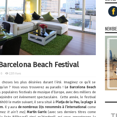
NEWBIE
arcelona Beach Festival
0
2,135 Vues
 choses les plus désirées durant l’été. Imaginez ce qu’il se
 qu’un ? Vous vous trouverez au paradis !
Le Barcelona Beach
s populaires festivals de musique d’Europe, avec des milliers de
ejoindre cet événement spectaculaire.
Cette année, le festival
6h00 le matin suivant, il sera situé à
Platja de la Pau, la plage à
um.
Il y aura
de nombreux DJs renommés à l’international
come
Gomez
It ain’t me)
,
Martin Garrix
(avec ses derniers titres come
a liste Billboard) ainsi qu’Hardwell, qui vous apporterons la