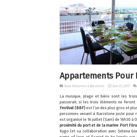
Appartements Pour B
Dans
Séjourner à Barcelone
Juin 23, 2017
La musique, plage et bière sont les trois
passerait, si les trois éléments ne feront
Festival (BBF)
est l’un des plus gros et plu
personnes venant à Barcelone juste pour r
est organisé le 16 juillet (Sam) de 16h30 à 0
proximité du port et de la marine Port Fòr
Kygo (et sa collaboration avec Selena 
name of love et Scared to be lonely sur l