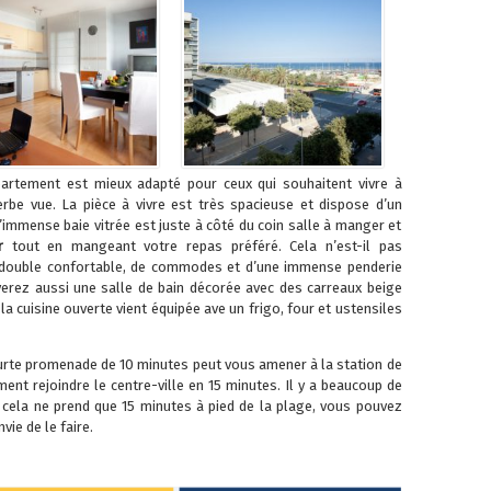
partement est mieux adapté pour ceux qui souhaitent vivre à
erbe vue. La pièce à vivre est très spacieuse et dispose d’un
L’immense baie vitrée est juste à côté du coin salle à manger et
er
tout en mangeant votre repas préféré. Cela n’est-il pas
t double confortable, de commodes et d’une immense penderie
verez aussi une salle de bain décorée avec des carreaux beige
 la cuisine ouverte vient équipée ave un frigo, four et ustensiles
urte promenade de 10 minutes peut vous amener à la station de
nt rejoindre le centre-ville en 15 minutes. Il y a beaucoup de
 cela ne prend que 15 minutes à pied de la plage, vous pouvez
ie de le faire.