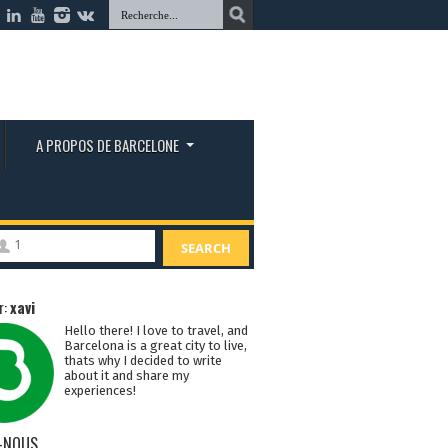
A PROPOS DE BARCELONE
1
SEARCH
r:
xavi
Hello there! I love to travel, and
Barcelona is a great city to live,
thats why I decided to write
about it and share my
experiences!
-NOUS