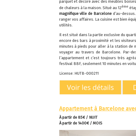
parquet et décoré avec des meubles boisés 
ème
de chaleurs à la maison. Situé au 12
étag
magnifique ville de Barcelone
d’au-dessus.
ranger vos affaires. La cuisine est bien équ
utilités.
Il est situé dans la partie exclusive du quart
encore des bars à proximité et les visiteur
minutes à pieds pour aller à la station de 
voyager au travers de Barcelone. Par-de
l’appartement et c’est toujours très agr
festival BBF, seulement 10 minutes en voiture
License
: HUTB-000211
Appartement à Barcelone avec
À partir de
85€ / NUIT
À partir de
1400€ / MOIS