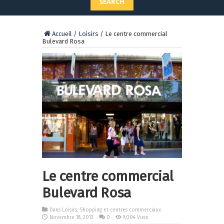
SEARCH
Accueil
/
Loisirs
/
Le centre commercial
Bulevard Rosa
Le centre commercial
Bulevard Rosa
Dans
Loisirs
,
Shopping et centres commerciaux
Novembre 18, 2013
0
9,004 Vues