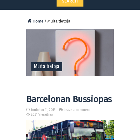
SEARCH
Home
/
Muita tietoja
Muita tietoja
Barcelonan Bussiopas
Joulukuu 11, 2013
Leave a comment
8,281 Vierailijaa