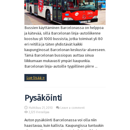
Bussien käyttäminen Barcelonassa on helppoa
ja kätevää, sillä Barcelonan linja-autoliikenne
koostuu yli 1000 bussista, jotka toimivat yli 80
eri reitillä ja täten yhdistävät kaikki
kaupunginosat Barcelonan keskusta-alueeseen.
Tämä Barcelonan bussiopas auttaa sinua
liikkumaan mukavasti ympäri kaupunkia.
Barcelonan linja-autoille tyypillinen piirre ...
Lue lisää »
Pysäköinti
Huhtikuu 21, 2010
Leave a comment
2,325 Vierailijaa
Auton pysäköinti Barcelonassa voi olla niin
haastavaa, kuin kallista. Kaupungissa tuntuukin