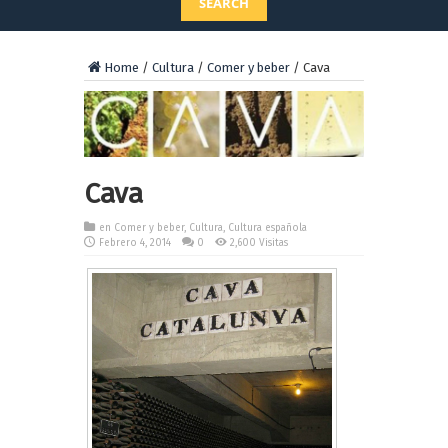
SEARCH
Home
/
Cultura
/
Comer y beber
/
Cava
Cava
en
Comer y beber
,
Cultura
,
Cultura española
Febrero 4, 2014
0
2,600 Visitas