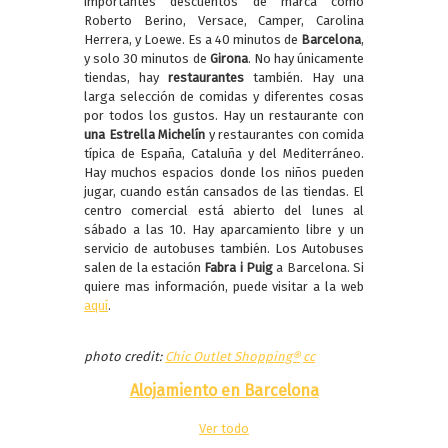
importantes descuentos de marca como
Roberto Berino, Versace, Camper, Carolina
Herrera, y Loewe.
Es a 40 minutos de
Barcelona
,
y solo 30 minutos de
Girona
. No hay únicamente
tiendas, hay
restaurantes
también. Hay una
larga selección de comidas y diferentes cosas
por todos los gustos. Hay un restaurante con
una Estrella Michelín
y restaurantes con comida
típica de España, Cataluña y del Mediterráneo.
Hay muchos espacios donde los niños pueden
jugar, cuando están cansados de las tiendas. El
centro comercial está abierto del lunes al
sábado a las 10. Hay aparcamiento libre y un
servicio de autobuses también. Los Autobuses
salen de la estación
Fabra i Puig
a Barcelona. Si
quiere mas información, puede visitar a la web
aquí
.
photo credit:
Chic Outlet Shopping®
cc
Alojamiento en Barcelona
Ver todo