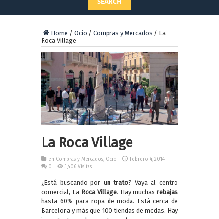
SEARCH
Home
/
Ocio
/
Compras y Mercados
/
La
Roca Village
La Roca Village
en
Compras y Mercados
,
Ocio
Febrero 4, 2014
0
3,406 Visitas
¿Está buscando por
un trato
? Vaya al centro
comercial, La
Roca Village
. Hay muchas
rebajas
hasta 60% para ropa de moda. Está cerca de
Barcelona y más que 100 tiendas de modas. Hay