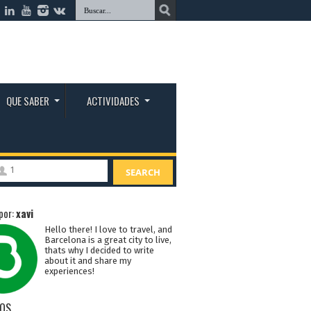
QUE SABER
ACTIVIDADES
1
SEARCH
por:
xavi
Hello there! I love to travel, and
Barcelona is a great city to live,
thats why I decided to write
about it and share my
experiences!
OS