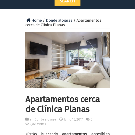
SEARCH
Home
/
Donde alojarse
/
Apartamentos
cerca de Clínica Planas
Apartamentos cerca
de Clínica Planas
en
Donde alojarse
Junio 16, 2017
0
2,766 Visitas
¿Estás buscando
apartamentos accesibles