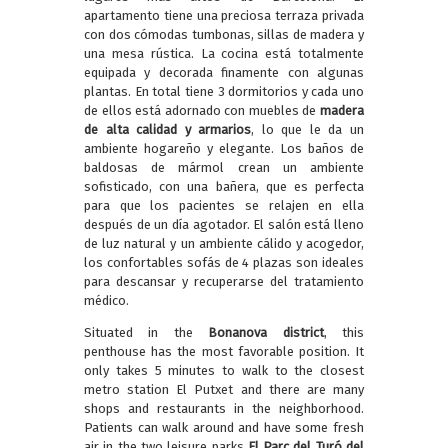
apartamento tiene una preciosa terraza privada
con dos cómodas tumbonas, sillas de madera y
una mesa rústica. La cocina está totalmente
equipada y decorada finamente con algunas
plantas. En total tiene 3 dormitorios y cada uno
de ellos está adornado con muebles de
madera
de alta calidad y armarios
, lo que le da un
ambiente hogareño y elegante. Los baños de
baldosas de mármol crean un ambiente
sofisticado, con una bañera, que es perfecta
para que los pacientes se relajen en ella
después de un día agotador. El salón está lleno
de luz natural y un ambiente cálido y acogedor,
los confortables sofás de 4 plazas son ideales
para descansar y recuperarse del tratamiento
médico.
Situated in the
Bonanova district
, this
penthouse has the most favorable position. It
only takes 5 minutes to walk to the closest
metro station El Putxet and there are many
shops and restaurants in the neighborhood.
Patients can walk around and have some fresh
air in the two leisure parks
El Parc del Turó del