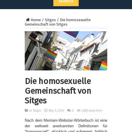
SEARCH
Home
/
Sitges
/
Die homosexuelle
Gemeinschaft von Sitges
Die homosexuelle
Gemeinschaft von
Sitges
in
Sitges
May 6, 2015
0
2,485 Ansichten
Nach dem Merriam-Webster-Wörterbuch ist eine
der weltweit anerkannten Definitionen für
“homosexuell”: glücklich und aufgeregt; fröhlich