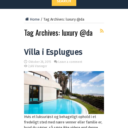
SEARCH
Home
/
Tag Archives: luxury @da
Tag Archives:
luxury @da
Villa i Esplugues
Oktober 28, 2015
Leave a comment
2,416 Visninger
Hvis et luksuriøst og behageligt ophold i et
fredeligt sted med nære venner eller familie er,
hvad du søger, så søge ikke videre end denne