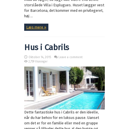
storslåede Villa i Esplugues. Huset lægger vest
for Barcelona, det kommer med en privilegeret,
høj ...
Læs mere »
Hus i Cabrils
Oktober 14, 2015
Leave a comment
2,759 Visninger
Dette fantastiske hus i Cabrils er den ideelle,
når du har behov for en luksus pause. Uanset
om det er for en familie eller med en gruppe
venner så tilbyder dette hus al den hygge og