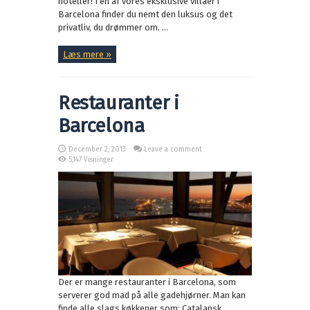
hoteller! I en af vores eksklusive villaer i
Barcelona finder du nemt den luksus og det
privatliv, du drømmer om. ...
Læs mere »
Restauranter i
Barcelona
December 2, 2013
Leave a comment
5,147 Visninger
Der er mange restauranter i Barcelona, som
serverer god mad på alle gadehjørner. Man kan
finde alle slags køkkener som: Catalansk,