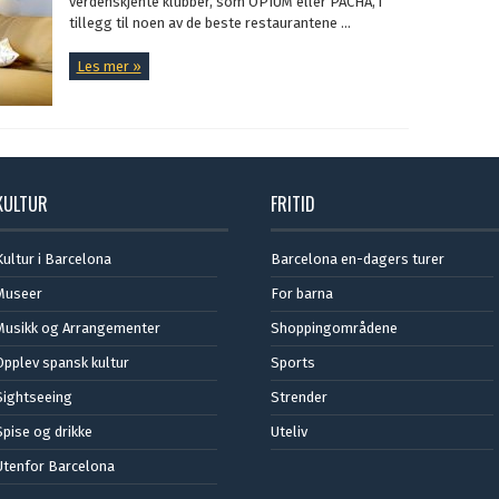
verdenskjente klubber, som OPIUM eller PACHA, i
tillegg til noen av de beste restaurantene ...
Les mer »
KULTUR
FRITID
Kultur i Barcelona
Barcelona en-dagers turer
Museer
For barna
Musikk og Arrangementer
Shoppingområdene
Opplev spansk kultur
Sports
Sightseeing
Strender
Spise og drikke
Uteliv
Utenfor Barcelona