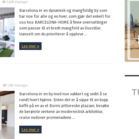
1,608 Visninger
Barcelona er en dynamisk og mangfoldig by som
har noe for alle og en hver, som gjør det enkelt for
oss hos BARCELONA-HOME å finne overnattinger
som passer til et bredt mangfold av livsstiler.
Uansett om du prioriterer å oppleve ...
Les mer »
1,782 Visninger
Barcelona er en by med noe vakkert og unikt å se
rundt hvert hjørne. Enten det er å sippe til en kopp
kaffe på en av el Borns pittoreske plazaer, besøke
de berømte verkene av modernistisk arkitektur,
cruise nedover promenadene ...
Les mer »