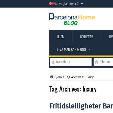
Norwegian Bokmål
HJEM
NYHETER
OV
HVA MAN KAN GJØRE
Barcelona
Alle rom
Hjem
/
Tag Archives: luxury
Tag Archives:
luxury
Fritidsleiligheter Ba