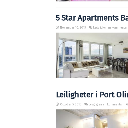
5 Star Apartments B
November 10, 2015
Legg igjen en kommentar
Leiligheter i Port O
October 5, 2015
Legg igjen en kommentar