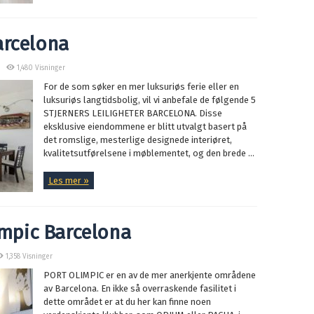
arcelona
1,480 Visninger
For de som søker en mer luksuriøs ferie eller en
luksuriøs langtidsbolig, vil vi anbefale de følgende 5
STJERNERS LEILIGHETER BARCELONA. Disse
eksklusive eiendommene er blitt utvalgt basert på
det romslige, mesterlige designede interiøret,
kvalitetsutførelsene i møblementet, og den brede ...
Les mer »
limpic Barcelona
1,358 Visninger
PORT OLIMPIC er en av de mer anerkjente områdene
av Barcelona. En ikke så overraskende fasilitet i
dette området er at du her kan finne noen