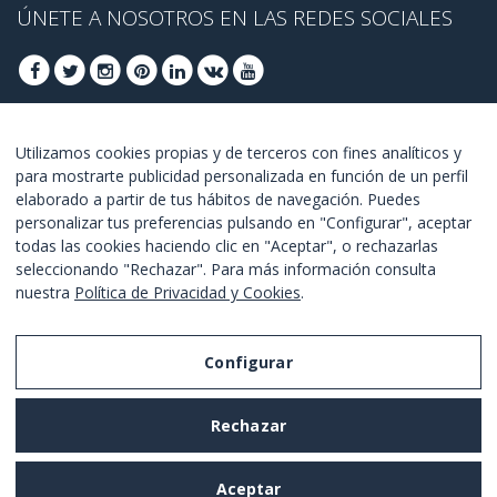
ÚNETE A NOSOTROS EN LAS REDES SOCIALES
ÚNETE PARA OBTENER OFERTAS DE ÚLTIMO
Utilizamos cookies propias y de terceros con fines analíticos y
para mostrarte publicidad personalizada en función de un perfil
MINUTO
elaborado a partir de tus hábitos de navegación. Puedes
personalizar tus preferencias pulsando en "Configurar", aceptar
UNETE
todas las cookies haciendo clic en "Aceptar", o rechazarlas
seleccionando "Rechazar". Para más información consulta
Estoy de acuerdo con los
términos y condiciones
.
nuestra
Política de Privacidad y Cookies
.
Configurar
Aviso Legal
Rechazar
Política de Privacidad y Cookies
Términos y Condiciones de Uso
Aceptar