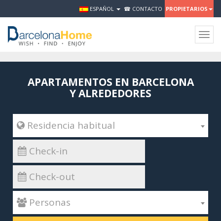
ESPAÑOL
☎ CONTACTO
PROPIETARIOS
Togg
navig
APARTAMENTOS EN BARCELONA
Y ALREDEDORES
 Residencia habitual
 Personas