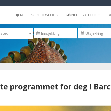
HJEM
KORTTIDSLEIE
MÅNEDLIG UTLEIE
B
sted
iate programmet for deg i Barc