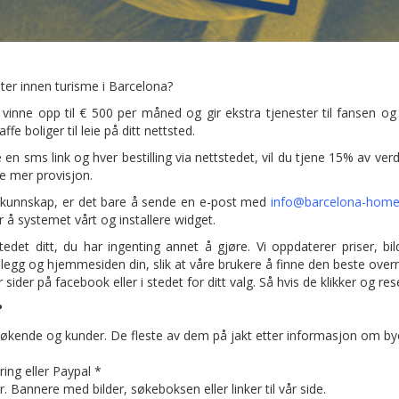
ster innen turisme i Barcelona?
ne opp til € 500 per måned og gir ekstra tjenester til fansen og for
fe boliger til leie på ditt nettsted.
 en sms link og hver bestilling via nettstedet, vil du tjene 15% av verd
e mer provisjon.
takunnskap, er det bare å sende en e-post med
info@barcelona-hom
r å systemet vårt og installere widget.
edet ditt, du har ingenting annet å gjøre. Vi oppdaterer priser, b
legg og hjemmesiden din, slik at våre brukere å finne den beste overna
der på facebook eller i stedet for ditt valg. Så hvis de klikker og rese
?
esøkende og kunder. De fleste av dem på jakt etter informasjon om byen
ing eller Paypal *
. Bannere med bilder, søkeboksen eller linker til vår side.