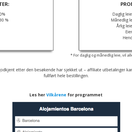
TER:
PRO
40%
Daglig lei
 30 %
Månedlig le
Årlig le
Eie
Hend
* For daglig og månedlig leie, vil 
dkjent etter den besøkende har sjekket ut – affiliate utbetalinger ka
fullført hele bestillingen.
Les her
Vilkårene
for programmet