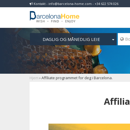
Kontakt - info@barcelona-home.com - +34 622 574 026
DAGLIG OG MÅNEDLIG LEIE
 Bo
Hjem
›
Affiliate programmet for deg i Barcelona.
Affil