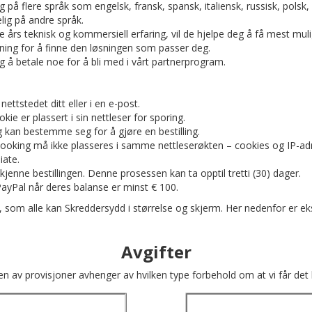
ig på flere språk som engelsk, fransk, spansk, italiensk, russisk, polsk
elig på andre språk.
s teknisk og kommersiell erfaring, vil de hjelpe deg å få mest muli
ning for å finne den løsningen som passer deg.
ig å betale noe for å bli med i vårt partnerprogram.
nettstedet ditt eller i en e-post.
ie er plassert i sin nettleser for sporing.
kan bestemme seg for å gjøre en bestilling.
ooking må ikke plasseres i samme nettleserøkten – cookies og IP-adress
iate.
nne bestillingen. Denne prosessen kan ta opptil tretti (30) dager.
 PayPal når deres balanse er minst € 100.
eder, som alle kan Skreddersydd i størrelse og skjerm. Her nedenfor er 
Avgifter
n av provisjoner avhenger av hvilken type forbehold om at vi får det k