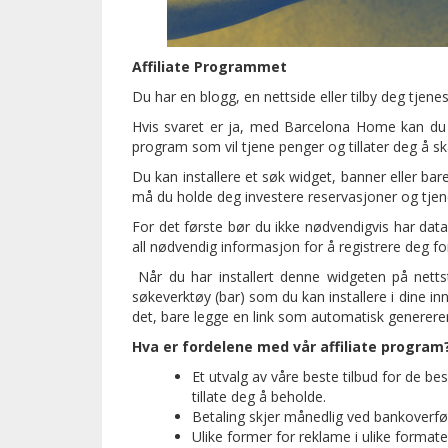
Affiliate Programmet
Du har en blogg, en nettside eller tilby deg tjene
Hvis svaret er ja, med Barcelona Home kan du vin
program som vil tjene penger og tillater deg å skaf
Du kan installere et søk widget, banner eller bare
må du holde deg investere reservasjoner og tjen
For det første bør du ikke nødvendigvis har da
all nødvendig informasjon for å registrere deg fo
Når du har installert denne widgeten på nettst
søkeverktøy (bar) som du kan installere i dine inn
det, bare legge en link som automatisk genererer si
Hva er fordelene med vår affiliate program
Et utvalg av våre beste tilbud for de b
tillate deg å beholde.
Betaling skjer månedlig ved bankoverfør
Ulike former for reklame i ulike formater