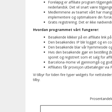
Foreløpig er affiliate program tilgjengel
nederlandsk. Det vil snart være tilgjeng
Medlemmene av teamet vårt har mange år
implementere og optimalisere din forsk
Gratis registrering. Det er ikke nødvend
Hvordan programmet vårt fungerer:
Besøkende klikker på en affiliate link på 
Den besøkendes IP blir logget og en cook
Den besøkende blar vår hjemmeside og 
Hvis den besøkende gjør en bestilling (b
sporet og registrert som et salg for affil
Barcelona-Home vil gjennomgå og godkje
Affiliates får provisjon utbetalinger via
Vi tilbyr for tiden fire typer widgets for nettst
tilby.
Prosentandele