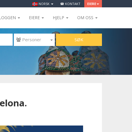
NORSK
☎ KONTAKT
EIERE
LOGGEN
EIERE
HJELP
OM OSS
SØK
 Personer
elona.