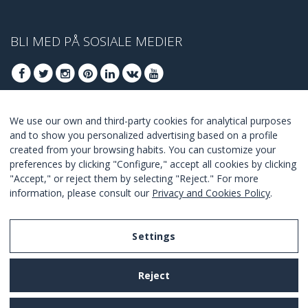
BLI MED PÅ SOSIALE MEDIER
We use our own and third-party cookies for analytical purposes
BLI MED FOR Å FÅ VÅRE BESTE TILBUDENE
and to show you personalized advertising based on a profile
created from your browsing habits. You can customize your
ABONNER
preferences by clicking "Configure," accept all cookies by clicking
"Accept," or reject them by selecting "Reject." For more
I Agree with the
terms and conditions
.
information, please consult our
Privacy and Cookies Policy
.
Settings
Legal Notice
Reject
Privacy and Cookies Policy
Terms and Conditions of Use