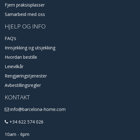
Fjern praksisplasser
Samarbeid med oss
HJELP OG INFO
FAQ’s
Innsjekking og utsjekking
Hvordan bestille
Leievilkår
Rengjøringstjenester
Avbestillingsregler
KONTAKT
info@barcelona-home.com
+34 622 574 026
10am - 6pm