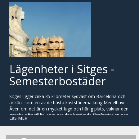
Lägenheter i Sitges -
Semesterbostäder
Sitges ligger cirka 35 kilometer sydväst om Barcelona och
är känt som en av de bästa kuststäderna kring Medelhavet.
Även om det är en mycket lugn och härlig plats, vaknar den
ganska ofta till liv, som när den berömda filmfestivalen och
LäS MER
den stora karnevalen kommer till byn. Numera är det också
ett populärt resmål för gay-publiken, det talas om att det är
ett av de mest gayväliga ställena i världen!