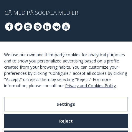
GÅ MED PÅ SOCIALA MEDIER
GÅ MED FÖR ATT TA DEL AV DE BÄSTA
We use our own and third-party cookies for analytical purposes
ERBJUDANDENA
and to show you personalized advertising based on a profile
created from your browsing habits. You can customize your
GÅ MED
preferences by clicking "Configure," accept all cookies by clicking
"Accept," or reject them by selecting "Reject." For more
I Agree with the
terms and conditions
.
information, please consult our
Privacy and Cookies Policy
.
Settings
Legal Notice
Reject
Privacy and Cookies Policy
Terms and Conditions of Use