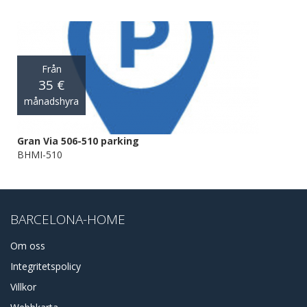
Från
35 €
månadshyra
Gran Via 506-510 parking
BHMI-510
BARCELONA-HOME
Om oss
Integritetspolicy
Villkor