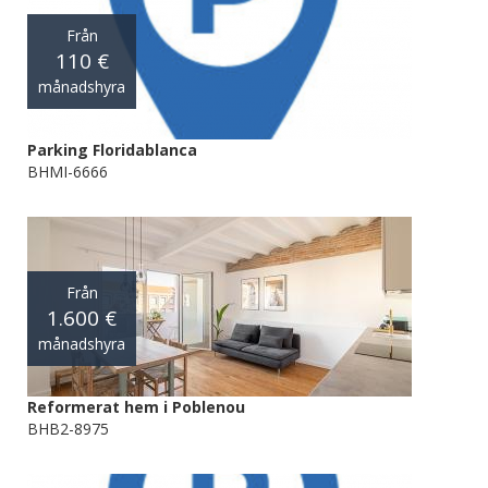
Från
110 €
månadshyra
Parking Floridablanca
BHMI-6666
Från
1.600 €
månadshyra
Reformerat hem i Poblenou
BHB2-8975