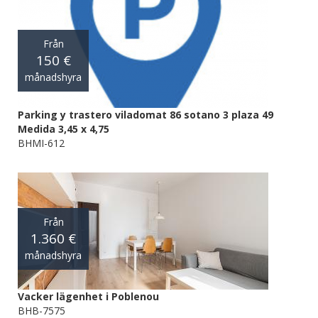
Från
150 €
månadshyra
Parking y trastero viladomat 86 sotano 3 plaza 49
Medida 3,45 x 4,75
BHMI-612
Från
1.360 €
månadshyra
Vacker lägenhet i Poblenou
BHB-7575