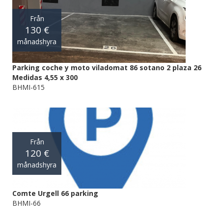
Från
130 €
månadshyra
Parking coche y moto viladomat 86 sotano 2 plaza 26
Medidas 4,55 x 300
BHMI-615
Från
120 €
månadshyra
Comte Urgell 66 parking
BHMI-66