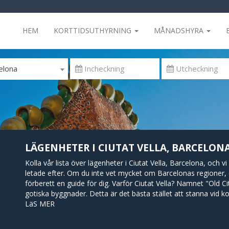
HEM
KORTTIDSUTHYRNING
MÅNADSHYRA
elona
LÄGENHETER I CIUTAT VELLA, BARCELONA
Kolla vår lista över lägenheter i Ciutat Vella, Barcelona, och v
letade efter. Om du inte vet mycket om Barcelonas regioner,
förberett en guide för dig. Varför Ciutat Vella? Namnet "Old
gotiska byggnader. Detta är det bästa stället att stanna vid ko
många turistattraktioner, eller till och med för att bo en längr
LäS MER
och nära havet.. Ciutat Vella har också en labyrint av bra affä
Barcelona har en bra kollektivtrafikförbindelse, vilket gör att 