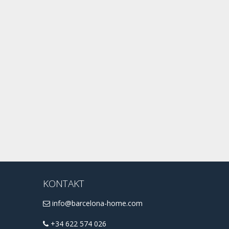
KONTAKT
info@barcelona-home.com
+34 622 574 026