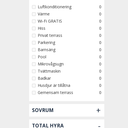
Luftkonditionering
0
Värme
0
Wi-Fi GRATIS
0
Hiss
0
Privat terrass
0
Parkering
0
Barnsäng
0
Pool
0
Mikrovågsugn
0
Tvättmaskin
0
Badkar
0
Husdjur är tillåtna
0
Gemensam terrass
0
+
SOVRUM
-
TOTAL HYRA