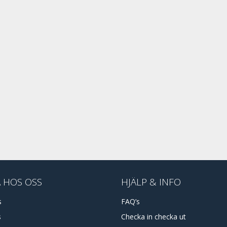
 HOS OSS
HJÄLP & INFO
s
FAQ’s
s
Checka in checka ut