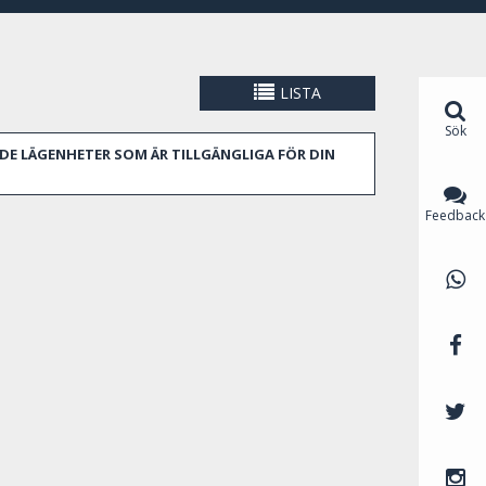
r du Ramblas, Plaza Catalunya, stranden och
 den första i din "att besöka" lista. Ett av
LISTA
på grund av dess tydliga och verkligt unika
het och bo i kärnan i denna vackra huvudstad i
Sök
rån studiolägenheter till lyxiga takvåningar och hus,
DE LÄGENHETER SOM ÄR TILLGÄNGLIGA FÖR DIN
för att få tips om boende, eller hjälp med att välja
Feedback