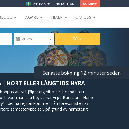
SVENSKA
☎ KONTAKT
ÄGARE
BLOGG
ÄGARE
HJÄLP
OM OSS
SÖK
 Vuxna
Senaste bokning 12 minuter sedan
 | KORT ELLER LÅNGTIDS HYRA
i hoppas att vi hjälper dig hitta det boendet du
 och vart man ska bo, så har vi på Barcelona Home
 City" i denna region kommer från förekomsten av
rtare semestervistelser, på grund av närheten till
e period tack vare att det är så centralt i Barcelona
rer, barer, kaféer och restauranger. Detta område i
du enkelt kan nå de viktigaste turistattraktionerna