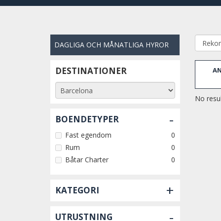
DAGLIGA OCH MÅNATLIGA HYROR
DESTINATIONER
AN
No resul
-
BOENDETYPER
Fast egendom
0
Rum
0
Båtar Charter
0
+
KATEGORI
-
UTRUSTNING