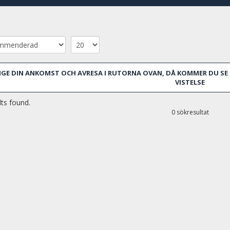
och andra stadsdelar i Barcelona. På en kort promenad hitta
hamnen, som också ligger i närheten.
Under din vistelse i Barcelona borde du placera Ciutat Vella som
Barcelonas äldsta områden, och alltid beundrad av turisterna 
arkitektur. Men det blir ännu mer intressant att hyra en lägen
Katalonien. Vi har ett par fastighetsvarianter att föreslå dig. F
GE DIN ANKOMST OCH AVRESA I RUTORNA OVAN, DÅ KOMMER DU SE 
från billiga lägenheter till de dyra. Du kan alltid kontakta oss 
VISTELSE
en lägenhet att hyra.
ts found.
0 sökresultat