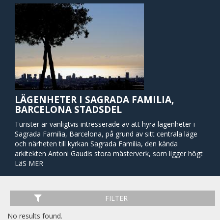
LÄGENHETER I SAGRADA FAMILIA,
BARCELONA STADSDEL
Turister är vanligtvis intresserade av att hyra lägenheter i
Sagrada Familia, Barcelona, på grund av sitt centrala läge
och närheten till kyrkan Sagrada Familia, den kända
arkitekten Antoni Gaudis stora mästerverk, som ligger högt
över tysta bostadsgator och torg. Katedralen är
LäS MER
otvivelaktigt den mest populära platsen i området. Sagrada
Familia ligger inom gångavstånd från shoppinggatan
Passeig de Gracia, som också ligger där Gaudís Casa Batlló
FILTER
och La Pedrera finns. Närheten till flera tunnelbanestationer
och busshållplatser gör avståndet till Barcelonas centrum
No results found.