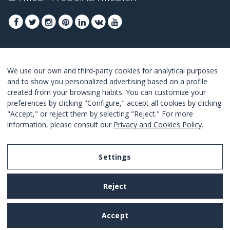
GÅ MED FÖR ATT TA DEL AV DE BÄSTA
We use our own and third-party cookies for analytical purposes
ERBJUDANDENA
and to show you personalized advertising based on a profile
created from your browsing habits. You can customize your
GÅ MED
preferences by clicking "Configure," accept all cookies by clicking
"Accept," or reject them by selecting "Reject." For more
I Agree with the
terms and conditions
.
information, please consult our
Privacy and Cookies Policy
.
Settings
Legal Notice
Reject
Privacy and Cookies Policy
Terms and Conditions of Use
Accept
Settings