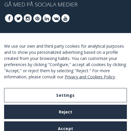
GÅ MED PÅ SOCIALA MEDIER
GÅ MED FÖR ATT TA DEL AV DE BÄSTA
We use our own and third-party cookies for analytical purposes
ERBJUDANDENA
and to show you personalized advertising based on a profile
created from your browsing habits. You can customize your
GÅ MED
preferences by clicking "Configure," accept all cookies by clicking
"Accept," or reject them by selecting "Reject." For more
I Agree with the
terms and conditions
.
information, please consult our
Privacy and Cookies Policy
.
Settings
Legal Notice
Reject
Privacy and Cookies Policy
Terms and Conditions of Use
Accept