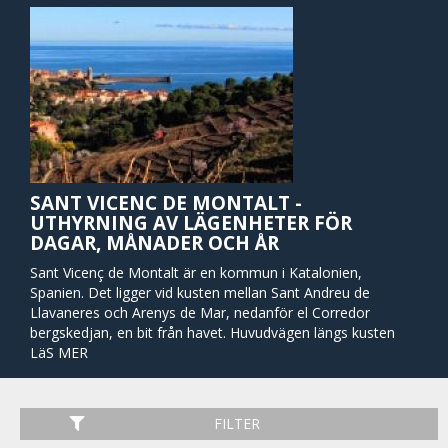
SANT VICENC DE MONTALT -
UTHYRNING AV LÄGENHETER FÖR
DAGAR, MÅNADER OCH ÅR
Sant Vicenç de Montalt är en kommun i Katalonien,
Spanien. Det ligger vid kusten mellan Sant Andreu de
Llavaneres och Arenys de Mar, nedanför el Corredor
bergskedjan, en bit från havet. Huvudvägen längs kusten
passerar genom kommunen, kopplat till staden av en lokal
LäS MER
väg. Det finns också vägar till Arenys de Munt och till
Mataró, samt en station på RENFE järnvägen vid Caldes
d'Estrac.
FILTER