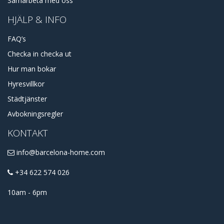
Samarbeta med oss
HJÄLP & INFO
FAQ’s
Checka in checka ut
Hur man bokar
Hyresvillkor
Städtjänster
Avbokningsregler
KONTAKT
info@barcelona-home.com
+34 622 574 026
10am - 6pm