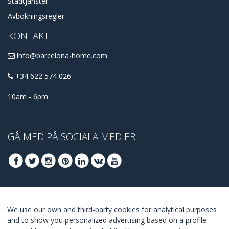
Städtjänster
Avbokningsregler
KONTAKT
info@barcelona-home.com
+34 622 574 026
10am - 6pm
GÅ MED PÅ SOCIALA MEDIER
GÅ MED FÖR ATT TA DEL AV DE BÄSTA
We use our own and third-party cookies for analytical purposes
ERBJUDANDENA
and to show you personalized advertising based on a profile