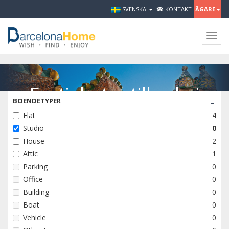
SVENSKA
☎ KONTAKT
ÄGARE
Togg
navig
Fastigheter till salu i
-
BOENDETYPER
Barcelona.
Flat
4
Studio
0
House
2
SALE
Attic
1
Parking
0
Office
0
RENT
Building
0
Boat
0
Vehicle
0
EVENTS