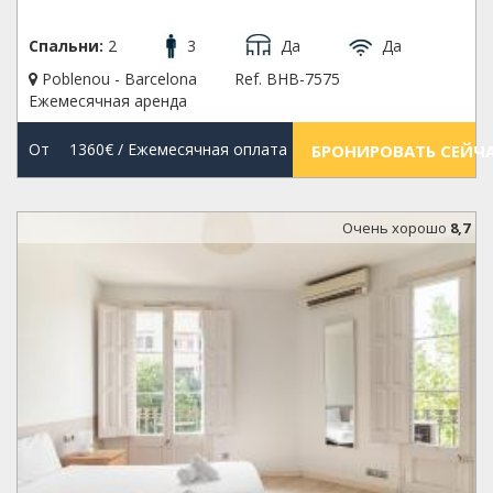
Спальни:
2
3
Да
Да
Poblenou - Barcelona
Ref. BHB-7575
Ежемесячная аренда
От
1360€
/ Ежемесячная оплата
БРОНИРОВАТЬ СЕЙЧ
Oчень хорошо
8,7