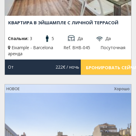
КВАРТИРА В ЭЙШАМПЛЕ С ЛИЧНОЙ ТЕРРАСОЙ
Спальни:
3
5
Да
Да
Eixample - Barcelona
Ref. BHB-045
Посуточная
аренда
От
222€
/ ночь
БРОНИРОВАТЬ СЕЙЧ
НОВОЕ
Xорошо