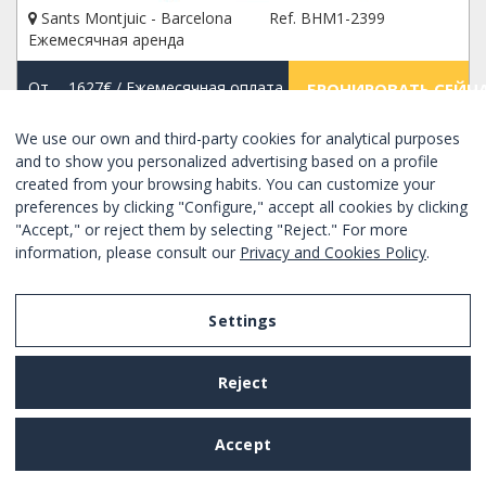
Sants Montjuic - Barcelona
Ref. BHM1-2399
Ежемесячная аренда
От
1627€
/ Ежемесячная оплата
БРОНИРОВАТЬ СЕЙЧ
We use our own and third-party cookies for analytical purposes
and to show you personalized advertising based on a profile
НОВОЕ
Xорошо
created from your browsing habits. You can customize your
preferences by clicking "Configure," accept all cookies by clicking
"Accept," or reject them by selecting "Reject." For more
information, please consult our
Privacy and Cookies Policy
.
Settings
Reject
Accept