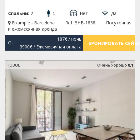
Спальни:
2
5
Нет
Да
Eixample - Barcelona
Ref. BHB-1838
Посуточная
и ежемесячная аренда
187€
/ ночь
От
БРОНИРОВАТЬ СЕЙЧ
3900€
/ Ежемесячная оплата
НОВОЕ
Oчень хорошо
8,1