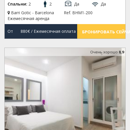
Спальни:
2
2
Да
Да
Barri Gotic - Barcelona
Ref. BHM1-200
Ежемесячная аренда
От
880€
/ Ежемесячная оплата
БРОНИРОВАТЬ СЕЙЧ
Oчень хорошо
8,9