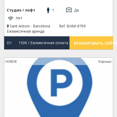
Студио / лофт
1
Да
Нет
Sant Antoni - Barcelona
Ref. BHMI 8799
Ежемесячная аренда
От
150€
/ Ежемесячная оплата
БРОНИРОВАТЬ СЕЙЧ
НОВОЕ
Xорошо