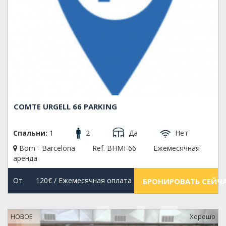
COMTE URGELL 66 PARKING
Спальни:
1
2
Да
Нет
Born - Barcelona
Ref. BHMI-66
Ежемесячная
аренда
От
120€
/ Ежемесячная оплата
БРОНИРОВАТЬ СЕЙЧ
НОВОЕ
Xорошо