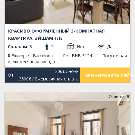
КРАСИВО ОФОРМЛЕННЫЙ 3-КОМНАТНАЯ
КВАРТИРА, ЭЙШАМПЛЕ
Спальни:
3
5
Нет
Да
Eixample - Barcelona
Ref. BHB-3124
Посуточная
и ежемесячная аренда
206€
/ ночь
От
БРОНИРОВАТЬ СЕЙЧ
3500€
/ Ежемесячная оплата
Oтлично
9