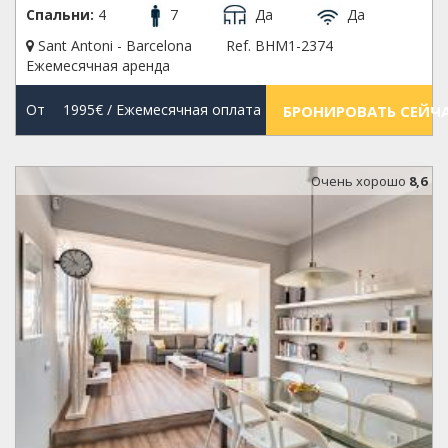
Спальни:
4
7
Да
Да
Sant Antoni - Barcelona
Ref. BHM1-2374
Ежемесячная аренда
От
1995€
/ Ежемесячная оплата
БРОНИРОВАТЬ СЕЙЧ
Oчень хорошо
8,6