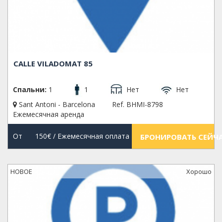
CALLE VILADOMAT 85
Спальни:
1
1
Нет
Нет
Sant Antoni - Barcelona
Ref. BHMI-8798
Ежемесячная аренда
От
150€
/ Ежемесячная оплата
БРОНИРОВАТЬ СЕЙЧ
НОВОЕ
Xорошо