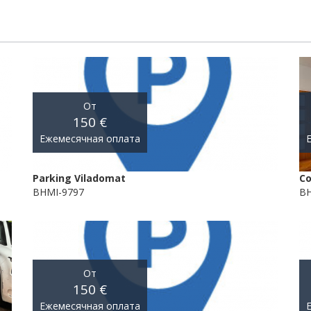
От
150 €
Ежемесячная оплата
Parking Viladomat
С
BHMI-9797
BH
От
150 €
Ежемесячная оплата