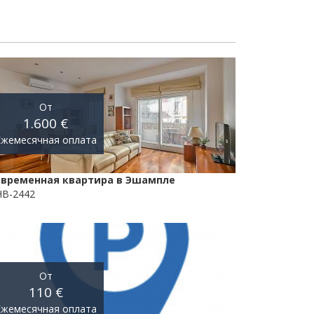
От
1.600 €
Ежемесячная оплата
овременная квартира в Эшампле
B-2442
От
110 €
Ежемесячная оплата