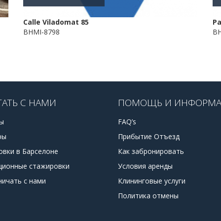
Calle Viladomat 85
Pa
BHMI-8798
BH
ТАТЬ С НАМИ
ПОМОЩЬ И ИНФОРМ
ы
FAQ’s
ры
Прибытие Отъезд
овки в Барселоне
Как забронировать
ционные стажировки
Условия аренды
ничать с нами
Клининговые услуги
Политика отмены