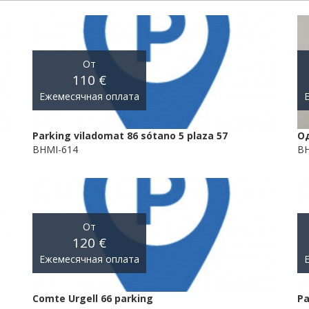
От
110 €
Ежемесячная оплата
Parking viladomat 86 sótano 5 plaza 57
О
BHMI-614
B
От
120 €
Ежемесячная оплата
Comte Urgell 66 parking
Pa