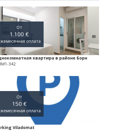
От
1.100 €
Ежемесячная оплата
днокомнатная квартира в районе Борн
HM1-342
От
150 €
Ежемесячная оплата
rking Viladomat