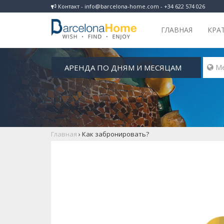
Контакт - info@barcelona-home.com - +34 622 574 026
ГЛАВНАЯ
КРА
АРЕНДА ПО ДНЯМ И МЕСЯЦАМ
Главная
›
Как забронировать?