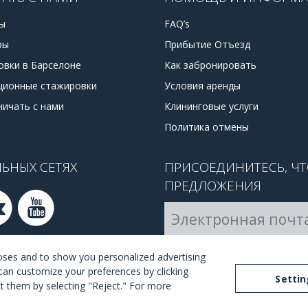
ы
FAQ’s
ры
Прибытие Отъезд
овки в Барселоне
Как забронировать
ционные стажировки
Условия аренды
ничать с нами
Клининговые услуги
Политика отмены
ЬНЫХ СЕТЯХ
ПРИСОЕДИНИТЕСЬ, Ч
ПРЕДЛОЖЕНИЯ
Я согласен с
правилами и
poses and to show you personalized advertising
can customize your preferences by clicking
Settin
ect them by selecting "Reject." For more