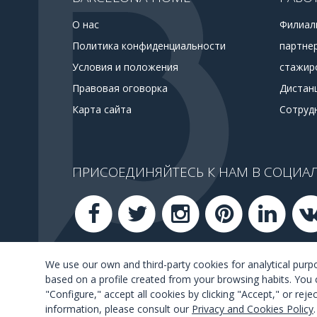
О нас
Филиал
Политика конфиденциальности
партне
Условия и положения
стажир
Правовая оговорка
Дистан
Карта сайта
Сотруд
ПРИСОЕДИНЯЙТЕСЬ К НАМ В СОЦИАЛ
We use our own and third-party cookies for analytical pur
based on a profile created from your browsing habits. You 
"Configure," accept all cookies by clicking "Accept," or rej
information, please consult our
Privacy and Cookies Policy
.