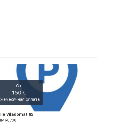
От
150 €
Ежемесячная оплата
lle Viladomat 85
MI-8798