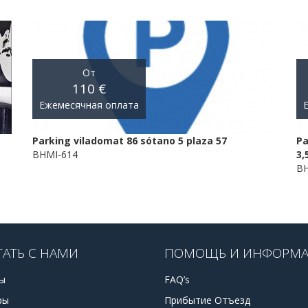
От
110 €
Ежемесячная оплата
Parking viladomat 86 sótano 5 plaza 57
Pa
BHMI-614
3,
BH
ТАТЬ С НАМИ
ПОМОЩЬ И ИНФОРМ
ы
FAQ’s
ры
Прибытие Отъезд