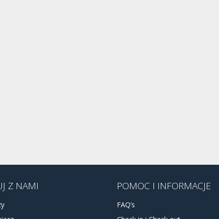
J Z NAMI
POMOC I INFORMACJE
zy
FAQ’s