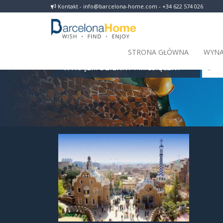
Kontakt - info@barcelona-home.com - +34 622 574 026
STRONA GŁÓWNA
WYNA
WYNAJEM DZIENNY I MIESIĘCZNY