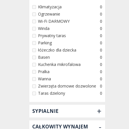
Klimatyzacja
0
Ogrzewanie
0
Wi-Fi DARMOWY
0
Winda
0
Prywatny taras
0
Parking
0
łóżeczko dla dziecka
0
Basen
0
Kuchenka mikrofalowa
0
Pralka
0
Wanna
0
Zwierzęta domowe dozwolone
0
Taras dzielony
0
+
SYPIALNIE
-
CAŁKOWITY WYNAJEM