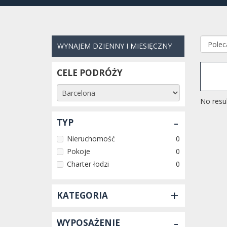
WYNAJEM DZIENNY I MIESIĘCZNY
CELE PODRÓŻY
No resul
-
TYP
Nieruchomość
0
Pokoje
0
Charter łodzi
0
+
KATEGORIA
-
WYPOSAŻENIE