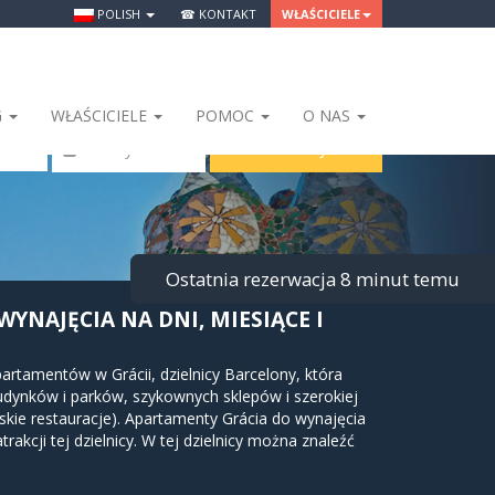
POLISH
☎ KONTAKT
WŁAŚCICIELE
G
WŁAŚCICIELE
POMOC
O NAS
SZUKAJ
 Osoby
Ostatnia rezerwacja 8 minut temu
WYNAJĘCIA NA DNI, MIESIĄCE I
tamentów w Grácii, dzielnicy Barcelony, która
udynków i parków, szykownych sklepów i szerokiej
kie restauracje). Apartamenty Grácia do wynajęcia
akcji tej dzielnicy. W tej dzielnicy można znaleźć
sany na Listę Światowego Dziedzictwa UNESCO w
Grácia. Również w tej dzielnicy odbywa się