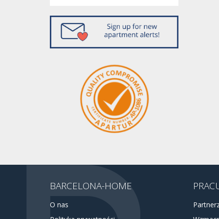
BARCELONA-HOME
PRACU
O nas
Partner