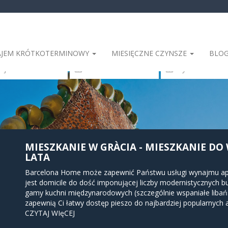
JEM KRÓTKOTERMINOWY
MIESIĘCZNE CZYNSZE
BLO
 Miejsce zamieszkania
MIESZKANIE W GRÀCIA - MIESZKANIE DO 
LATA
Barcelona Home może zapewnić Państwu usługi wynajmu apar
jest domicile do dość imponującej liczby modernistycznych b
gamy kuchni międzynarodowych (szczególnie wspaniałe libańs
zapewnią Ci łatwy dostęp pieszo do najbardziej popularnych atr
interesujące miejsca turystyczne, takie jak Park Güell (wpi
CZYTAJ WIęCEJ
1969 r.), Gaudí Experiència, Casa Vicens i Placa de la Vila de 