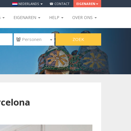
NEDERLANDS
☎ CONTACT
EIGENAREN
G
EIGENAREN
HELP
OVER ONS
ZOEK
 Personen
rcelona