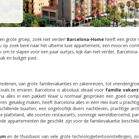
n grote groep, zoek niet verder!
Barcelona-Home
heeft een grote 
u op zoek bent naar het ultieme luxe appartement, een mooi en comf
 om te slapen voor een paar uurtjes, kijk dan niet verder, Barcelon
ak en budget past.
redenen, van grote familievakanties en zakenreizen, tot vriendengr
vals te ervaren. Barcelona is absoluut ideaal voor
familie vakant
lona alles in een pakket! Waar u normaal gesproken een goed com
en gelukkig maken, heeft Barcelona alles in één! Hier kunt u prach
hillende buurten, een ongelooflijk divers nachtleven, prachtige arch
platteland, alle soorten restaurants, sommige wereldberoemd, parke
e appartementen die geschikt zijn voor de familievakantie beschikba
rum
en de thuisbasis van vele grote technologietentoonstellingen, z