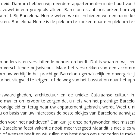
oeid. Daarom hebben wij meerdere appartementen in de buurt van 
en, zowel in een groep als alleen. Barcelona staat ook bekend om zi
 wereld. Bij Barcelona-Home weten we dit en bieden we een ruime ke
esten, Barcelona-Home is de plek om te zoeken naar een plek om te v
 anders is en verschillende behoeften heeft. Dat is waarom wij ee
p verschillende prijsniveaus. Maar het verstrekken van een accommo
m uw verblijf in het prachtige Barcelona gemakkelijk en onvergetelij
aar het vliegveld te krijgen, of de weg van het busstation naar het 
enswaardigheden, architectuur en de unieke Catalaanse cultuur 
cte manier om ervoor te zorgen dat u niets van het prachtige Barcel
d, rondgeleid en terug naar uw appartement gebracht wordt. Weet u 
 u op basis van uw interesses de beste plekjes van Barcelona aanwijz
en voor het nachtleven? Dan kun je onze partyavonden niet missen! 
w Barcelona feest vakantie nooit meer vergeet! Maar dit is niet all
n of wensen heeft en wij zullen ons best doen om u tevreden te mak