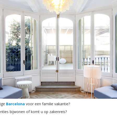
tige
Barcelona
voor een familie vakantie?
nties bijwonen of komt u op zakenreis?