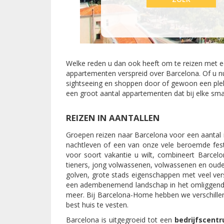
Welke reden u dan ook heeft om te reizen met ee
appartementen verspreid over Barcelona. Of u n
sightseeing en shoppen door of gewoon een plek
een groot aantal appartementen dat bij elke sma
REIZEN IN AANTALLEN
Groepen reizen naar Barcelona voor een aantal 
nachtleven of een van onze vele beroemde festi
voor soort vakantie u wilt, combineert Barce
tieners, jong volwassenen, volwassenen en ouder
golven, grote stads eigenschappen met veel versc
een adembenemend landschap in het omliggende 
meer. Bij Barcelona-Home hebben we verschillend
best huis te vesten.
Barcelona is uitgegroeid tot een
bedrijfscent