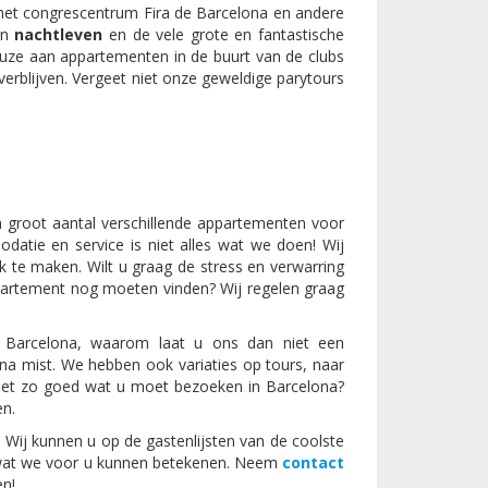
het congrescentrum Fira de Barcelona en andere
jn
nachtleven
en de vele grote en fantastische
uze aan appartementen in de buurt van de clubs
erblijven. Vergeet niet onze geweldige parytours
n groot aantal verschillende appartementen voor
datie en service is niet alles wat we doen! Wij
k te maken. Wilt u graag de stress en verwarring
appartement nog moeten vinden? Wij regelen graag
in Barcelona, waarom laat u ons dan niet een
ona mist. We hebben ook variaties op tours, naar
niet zo goed wat u moet bezoeken in Barcelona?
en.
Wij kunnen u op de gastenlijsten van de coolste
es wat we voor u kunnen betekenen. Neem
contact
en!