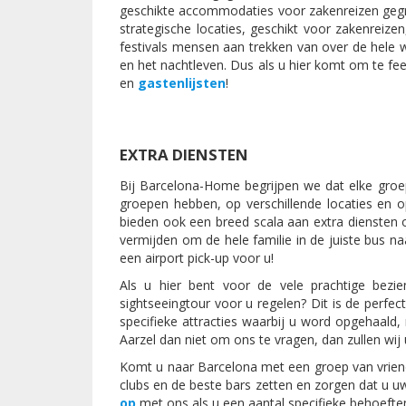
geschikte accommodaties voor zakenreizen gegr
strategische locaties, geschikt voor zakenreiz
festivals mensen aan trekken van over de hele
en het nachtleven. Dus als u hier komt om te fe
en
gastenlijsten
!
EXTRA DIENSTEN
Bij Barcelona-Home begrijpen we dat elke groep
groepen hebben, op verschillende locaties en o
bieden ook een breed scala aan extra diensten o
vermijden om de hele familie in de juiste bus n
een airport pick-up voor u!
Als u hier bent voor de vele prachtige bezi
sightseeingtour voor u regelen? Dit is de perfe
specifieke attracties waarbij u word opgehaal
Aarzel dan niet om ons te vragen, dan zullen wij
Komt u naar Barcelona met een groep van vriend
clubs en de beste bars zetten en zorgen dat u u
op
met ons als u een aantal specifieke behoefte