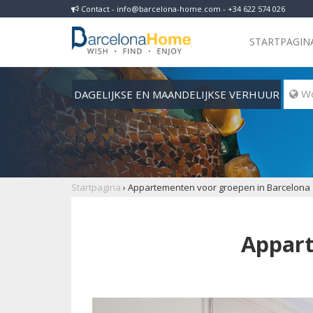
Contact - info@barcelona-home.com - +34 622 574 026
STARTPAGIN
DAGELIJKSE EN MAANDELIJKSE VERHUUR
 Wo
Startpagina
›
Appartementen voor groepen in Barcelona
Appart