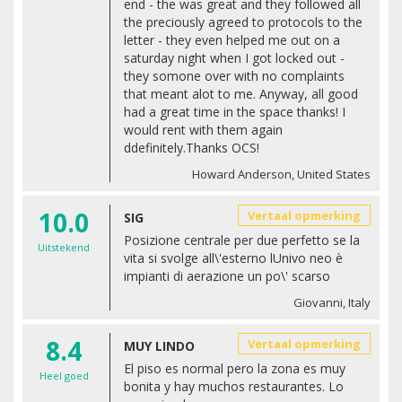
end - the was great and they followed all
the preciously agreed to protocols to the
letter - they even helped me out on a
saturday night when I got locked out -
they somone over with no complaints
that meant alot to me. Anyway, all good
had a great time in the space thanks! I
would rent with them again
ddefinitely.Thanks OCS!
Howard Anderson, United States
10.0
Vertaal opmerking
SIG
Posizione centrale per due perfetto se la
Uitstekend
vita si svolge all\'esterno lUnivo neo è
impianti di aerazione un po\' scarso
Giovanni, Italy
8.4
Vertaal opmerking
MUY LINDO
El piso es normal pero la zona es muy
Heel goed
bonita y hay muchos restaurantes. Lo