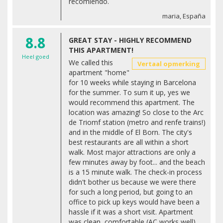
recomiendo.
maria, España
8.8
GREAT STAY - HIGHLY RECOMMEND
THIS APARTMENT!
Heel goed
We called this
Vertaal opmerking
apartment "home"
for 10 weeks while staying in Barcelona
for the summer. To sum it up, yes we
would recommend this apartment. The
location was amazing! So close to the Arc
de Triomf station (metro and renfe trains!)
and in the middle of El Born. The city's
best restaurants are all within a short
walk. Most major attractions are only a
few minutes away by foot... and the beach
is a 15 minute walk. The check-in process
didn't bother us because we were there
for such a long period, but going to an
office to pick up keys would have been a
hassle if it was a short visit. Apartment
was clean, comfortable (AC works well)