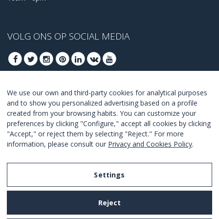
VOLG ONS OP SOCIAL MEDIA
We use our own and third-party cookies for analytical purposes
MELD U AAN VOOR ONZE BESTE DEALS
and to show you personalized advertising based on a profile
created from your browsing habits. You can customize your
AANMELDEN
preferences by clicking "Configure," accept all cookies by clicking
"Accept," or reject them by selecting "Reject." For more
Ik ga akkoord met de
voorwaarden en condities
.
information, please consult our
Privacy and Cookies Policy
.
Settings
Legal Notice
Reject
Privacy and Cookies Policy