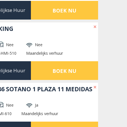
lijkse Huur
BOEK NU
×
KING
Nee
Nee
BHMI-510
Maandelijks verhuur
lijkse Huur
BOEK NU
×
6 SOTANO 1 PLAZA 11 MEDIDAS
Nee
Ja
MI-610
Maandelijks verhuur