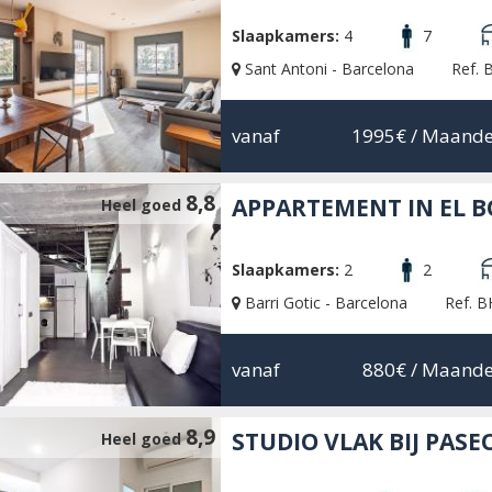
Slaapkamers:
4
7
Sant Antoni - Barcelona
Ref.
vanaf
1995€
/ Maande
8,8
APPARTEMENT IN EL 
Heel goed
Slaapkamers:
2
2
Barri Gotic - Barcelona
Ref. 
vanaf
880€
/ Maande
8,9
STUDIO VLAK BIJ PASE
Heel goed