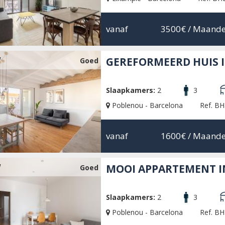
vanaf
3500€
/ Maande
W
GEREFORMEERD HUIS 
Goed
Slaapkamers:
2
3
Poblenou - Barcelona
Ref. B
vanaf
1600€
/ Maande
W
MOOI APPARTEMENT I
Goed
Slaapkamers:
2
3
Poblenou - Barcelona
Ref. B