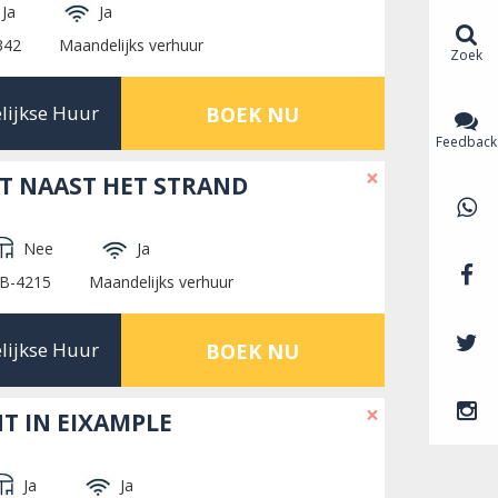
Ja
Ja
342
Maandelijks verhuur
Zoek
lijkse Huur
BOEK NU
Feedback
×
T NAAST HET STRAND
Nee
Ja
HB-4215
Maandelijks verhuur
lijkse Huur
BOEK NU
×
 IN EIXAMPLE
Ja
Ja