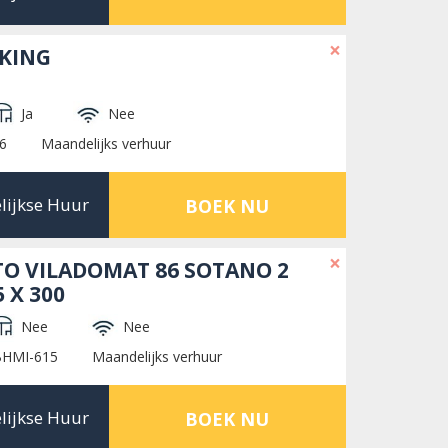
×
RKING
Ja
Nee
6
Maandelijks verhuur
lijkse Huur
BOEK NU
×
TO VILADOMAT 86 SOTANO 2
 X 300
Nee
Nee
BHMI-615
Maandelijks verhuur
lijkse Huur
BOEK NU