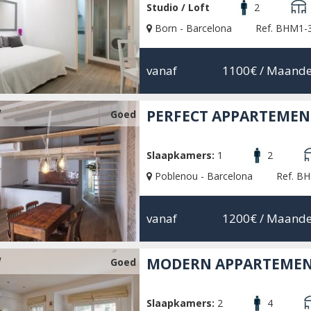
Studio / Loft
2
Born - Barcelona
Ref. BHM1-
vanaf
1100€
/ Maande
W
PERFECT APPARTEMEN
Goed
Slaapkamers:
1
2
Poblenou - Barcelona
Ref. B
vanaf
1200€
/ Maande
W
MODERN APPARTEMENT
Goed
Slaapkamers:
2
4