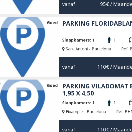
vanaf
95€
/ Maande
W
PARKING FLORIDABLA
Goed
Slaapkamers:
1
1
Sant Antoni - Barcelona
Ref. 
vanaf
110€
/ Maande
W
PARKING VILADOMAT 8
Goed
1,95 X 4,50
Slaapkamers:
1
1
Eixample - Barcelona
Ref. BH
vanaf
110€
/ Maande