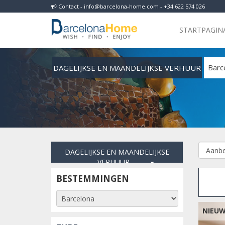
Contact - info@barcelona-home.com - +34 622 574 026
STARTPAGIN
DAGELIJKSE EN MAANDELIJKSE VERHUUR
Barc
DAGELIJKSE EN MAANDELIJKSE
VERHUUR
BESTEMMINGEN
NIEU