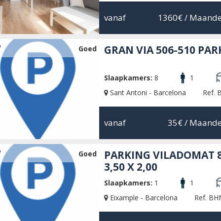
vanaf
1360€
/ Maande
W
GRAN VIA 506-510 PAR
Goed
Slaapkamers:
8
1
Sant Antoni - Barcelona
Ref. 
vanaf
35€
/ Maande
W
PARKING VILADOMAT 8
Goed
3,50 X 2,00
Slaapkamers:
1
1
Eixample - Barcelona
Ref. BH