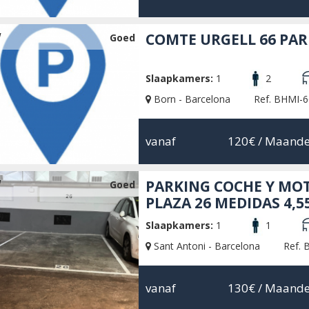
W
COMTE URGELL 66 PA
Goed
Slaapkamers:
1
2
Born - Barcelona
Ref. BHMI-6
vanaf
120€
/ Maande
W
PARKING COCHE Y MO
Goed
PLAZA 26 MEDIDAS 4,55
Slaapkamers:
1
1
Sant Antoni - Barcelona
Ref. 
vanaf
130€
/ Maande