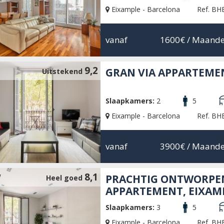
Eixample - Barcelona
Ref. BH
vanaf
1600€
/ Maande
9,2
GRAN VIA APPARTEME
Uitstekend
Slaapkamers:
2
5
Eixample - Barcelona
Ref. BH
vanaf
3900€
/ Maande
8,1
W
PRACHTIG ONTWORPE
Heel goed
APPARTEMENT, EIXAM
Slaapkamers:
3
5
Eixample - Barcelona
Ref. BH