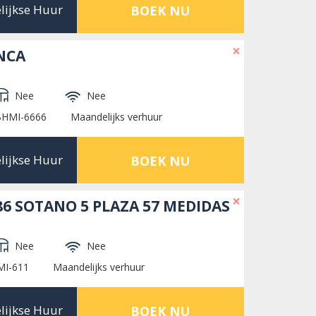
lijkse Huur
BOEK NU
×
NCA
Nee
Nee
BHMI-6666
Maandelijks verhuur
lijkse Huur
BOEK NU
×
6 SOTANO 5 PLAZA 57 MEDIDAS
Nee
Nee
MI-611
Maandelijks verhuur
lijkse Huur
BOEK NU