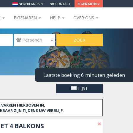
NEDERLANDS
☎ CONTACT
EIGENAREN
G
EIGENAREN
HELP
OVER ONS
ZOEK
 Personen
Laatst
LIJST
VAKKEN HIERBOVEN IN,
BAAR ZIJN TIJDENS UW VERBLIJF.
×
ET 4 BALKONS