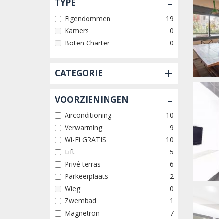
-
TYPE
Eigendommen
19
Kamers
0
Boten Charter
0
+
CATEGORIE
-
VOORZIENINGEN
Airconditioning
10
Verwarming
9
Wi-Fi GRATIS
10
Lift
5
Privé terras
6
Parkeerplaats
2
Wieg
0
Zwembad
1
Magnetron
7