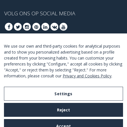
VOLG ONS OP SOCIAL MEDIA
We use our own and third-party cookies for analytical purposes
MELD U AAN VOOR ONZE BESTE DEALS
and to show you personalized advertising based on a profile
created from your browsing habits. You can customize your
AANMELDEN
preferences by clicking "Configure," accept all cookies by clicking
"Accept," or reject them by selecting "Reject." For more
Ik ga akkoord met de
voorwaarden en condities
.
information, please consult our
Privacy and Cookies Policy
.
Settings
Legal Notice
Reject
Privacy and Cookies Policy
Terms and Conditions of Use
Accept