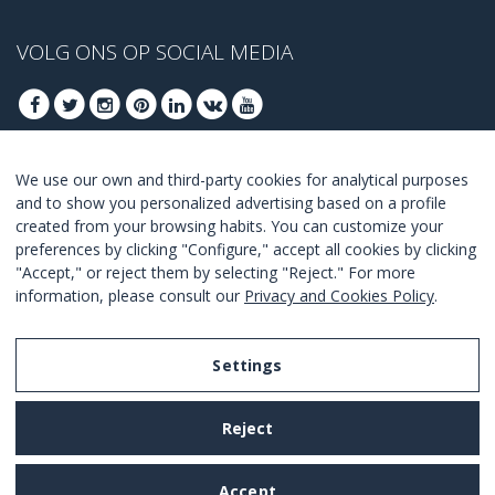
VOLG ONS OP SOCIAL MEDIA
We use our own and third-party cookies for analytical purposes
MELD U AAN VOOR ONZE BESTE DEALS
and to show you personalized advertising based on a profile
created from your browsing habits. You can customize your
AANMELDEN
preferences by clicking "Configure," accept all cookies by clicking
"Accept," or reject them by selecting "Reject." For more
Ik ga akkoord met de
voorwaarden en condities
.
information, please consult our
Privacy and Cookies Policy
.
Settings
Legal Notice
Reject
Privacy and Cookies Policy
Terms and Conditions of Use
Accept