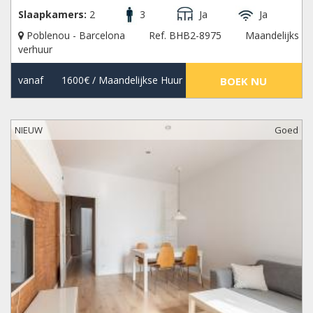
Slaapkamers:
2
3
Ja
Ja
Poblenou - Barcelona
Ref. BHB2-8975
Maandelijks
verhuur
vanaf
1600€
/ Maandelijkse Huur
BOEK NU
NIEUW
Goed