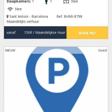
Slaapkamers:
1
1
Nee
Nee
Sant Antoni - Barcelona
Ref. BHMI-8798
Maandelijks verhuur
vanaf
150€
/ Maandelijkse Huur
BOEK NU
NIEUW
Goed