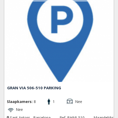
GRAN VIA 506-510 PARKING
Slaapkamers:
8
1
Nee
Nee
Sant Antoni - Barcelona
Ref. BHMI-510
Maandelijks