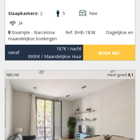
Slaapkamers:
2
5
Nee
Ja
Eixample - Barcelona
Ref. BHB-1838
Dagelijkse en
maandelijkse boekingen
187€
/ nacht
vanaf
BOEK NU
3900€
/ Maandelijkse Huur
NIEUW
Heel goed
8,1