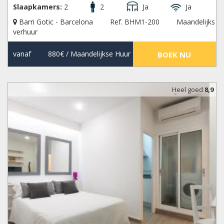
Slaapkamers:
2
2
Ja
Ja
Barri Gotic - Barcelona
Ref. BHM1-200
Maandelijks
verhuur
vanaf
880€
/ Maandelijkse Huur
BOEK NU
Heel goed
8,9