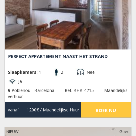
PERFECT APPARTEMENT NAAST HET STRAND
Slaapkamers:
1
2
Nee
Ja
Poblenou - Barcelona
Ref. BHB-4215
Maandelijks
verhuur
vanaf
1200€
/ Maandelijkse Huur
BOEK NU
NIEUW
Goed