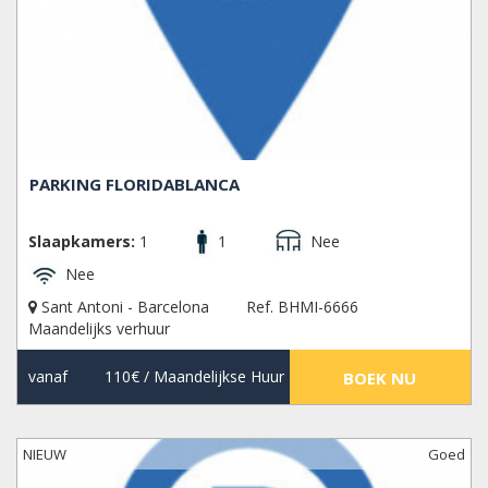
PARKING FLORIDABLANCA
Slaapkamers:
1
1
Nee
Nee
Sant Antoni - Barcelona
Ref. BHMI-6666
Maandelijks verhuur
vanaf
110€
/ Maandelijkse Huur
BOEK NU
NIEUW
Goed