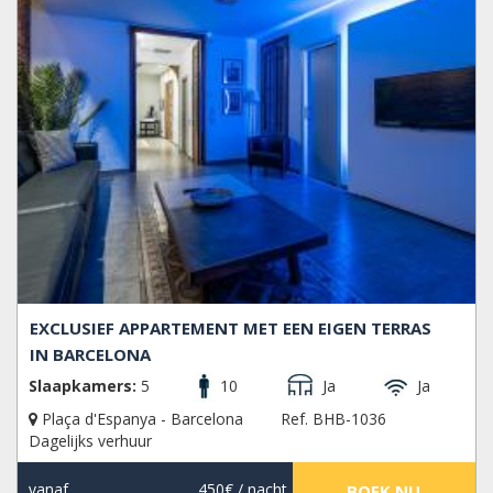
EXCLUSIEF APPARTEMENT MET EEN EIGEN TERRAS
IN BARCELONA
Slaapkamers:
5
10
Ja
Ja
Plaça d'Espanya - Barcelona
Ref. BHB-1036
Dagelijks verhuur
vanaf
450€
/ nacht
BOEK NU