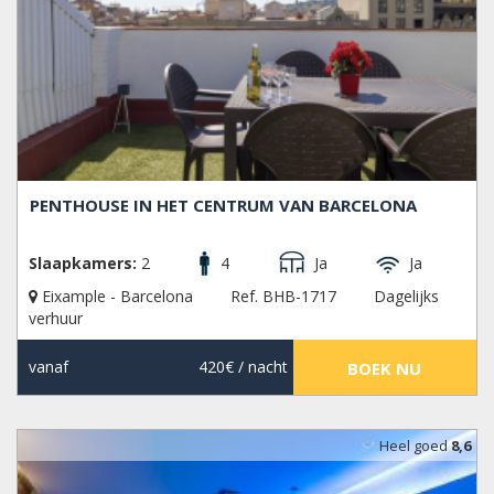
PENTHOUSE IN HET CENTRUM VAN BARCELONA
Slaapkamers:
2
4
Ja
Ja
Eixample - Barcelona
Ref. BHB-1717
Dagelijks
verhuur
vanaf
420€
/ nacht
BOEK NU
Heel goed
8,6