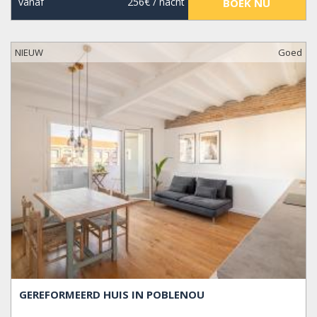
vanaf
256€
/ nacht
BOEK NU
NIEUW
Goed
GEREFORMEERD HUIS IN POBLENOU