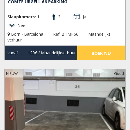
COMTE URGELL 66 PARKING
Slaapkamers:
1
2
Ja
Nee
Born - Barcelona
Ref. BHMI-66
Maandelijks
verhuur
vanaf
120€
/ Maandelijkse Huur
BOEK NU
NIEUW
Goed