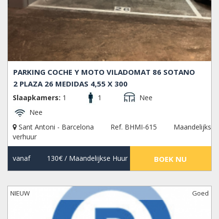
PARKING COCHE Y MOTO VILADOMAT 86 SOTANO
2 PLAZA 26 MEDIDAS 4,55 X 300
Slaapkamers:
1
1
Nee
Nee
Sant Antoni - Barcelona
Ref. BHMI-615
Maandelijks
verhuur
vanaf
130€
/ Maandelijkse Huur
BOEK NU
NIEUW
Goed