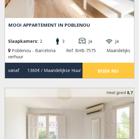
MOOI APPARTEMENT IN POBLENOU
Slaapkamers:
2
3
Ja
Ja
Poblenou - Barcelona
Ref. BHB-7575
Maandelijks
verhuur
vanaf
1360€
/ Maandelijkse Huur
BOEK NU
Heel goed
8,7