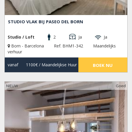
STUDIO VLAK BIJ PASEO DEL BORN
Studio / Loft
2
Ja
Ja
Born - Barcelona
Ref. BHM1-342
Maandelijks
verhuur
vanaf
1100€
/ Maandelijkse Huur
BOEK NU
NIEUW
Goed