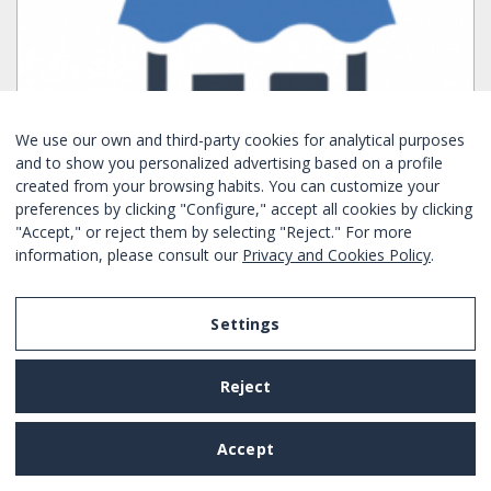
We use our own and third-party cookies for analytical purposes
and to show you personalized advertising based on a profile
created from your browsing habits. You can customize your
preferences by clicking "Configure," accept all cookies by clicking
"Accept," or reject them by selecting "Reject." For more
information, please consult our
Privacy and Cookies Policy
.
LOCAL EN ALQUILER EN PLAZA ESPAÑA
Slaapkamers:
1
1
Nee
Settings
Nee
Sants Montjuic - Barcelona
Ref. BHM1-2399
Reject
Maandelijks verhuur
Accept
vanaf
1627€
/ Maandelijkse Huur
BOEK NU