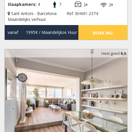
Slaapkamers:
4
7
Ja
Ja
Sant Antoni - Barcelona
Ref. BHM1-2374
Maandelijks verhuur
vanaf
1995€
/ Maandelijkse Huur
BOEK NU
Heel goed
8,6