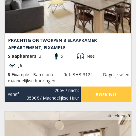
PRACHTIG ONTWORPEN 3 SLAAPKAMER
APPARTEMENT, EIXAMPLE
Slaapkamers:
3
5
Nee
Ja
Eixample - Barcelona
Ref. BHB-3124
Dagelijkse en
maandelijkse boekingen
206€
/ nacht
vanaf
BOEK NU
3500€
/ Maandelijkse Huur
Uitstekend
9