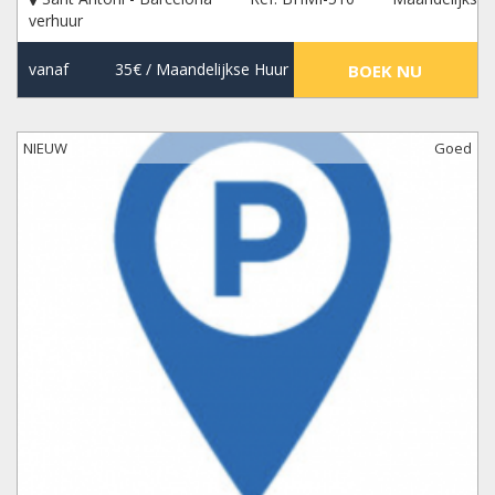
verhuur
vanaf
35€
/ Maandelijkse Huur
BOEK NU
NIEUW
Goed