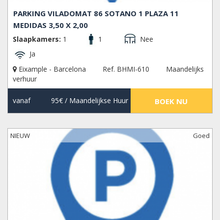
PARKING VILADOMAT 86 SOTANO 1 PLAZA 11
MEDIDAS 3,50 X 2,00
Slaapkamers:
1
1
Nee
Ja
Eixample - Barcelona
Ref. BHMI-610
Maandelijks
verhuur
vanaf
95€
/ Maandelijkse Huur
BOEK NU
NIEUW
Goed