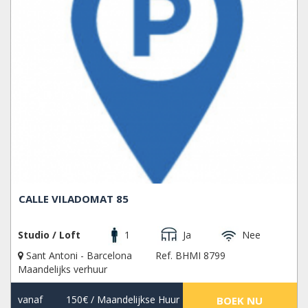
CALLE VILADOMAT 85
Studio / Loft
1
Ja
Nee
Sant Antoni - Barcelona
Ref. BHMI 8799
Maandelijks verhuur
vanaf
150€
/ Maandelijkse Huur
BOEK NU