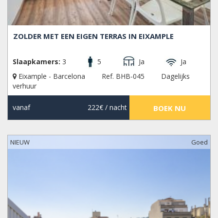
ZOLDER MET EEN EIGEN TERRAS IN EIXAMPLE
Slaapkamers:
3
5
Ja
Ja
Eixample - Barcelona
Ref. BHB-045
Dagelijks
verhuur
vanaf
222€
/ nacht
BOEK NU
NIEUW
Goed