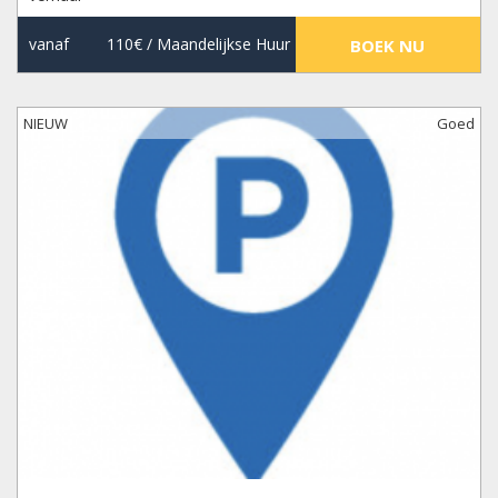
vanaf
110€
/ Maandelijkse Huur
BOEK NU
NIEUW
Goed