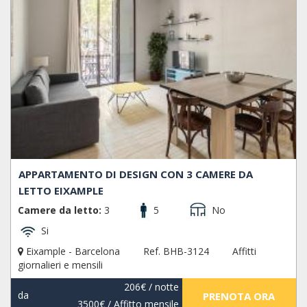
APPARTAMENTO DI DESIGN CON 3 CAMERE DA
LETTO EIXAMPLE
Camere da letto:
3
5
No
Si
Eixample - Barcelona
Ref. BHB-3124
Affitti
giornalieri e mensili
206€
/ notte
da
PRENOTA ORA
3500€
/ Affitto mensile