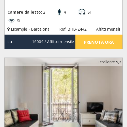
Camere da letto:
2
4
Si
Si
Eixample - Barcelona
Ref. BHB-2442
Affitti mensili
da
1600€
/ Affitto mensile
PRENOTA ORA
Eccellente
9,2