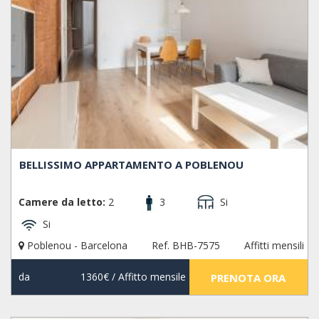
BELLISSIMO APPARTAMENTO A POBLENOU
Camere da letto:
2
3
Si
Si
Poblenou - Barcelona
Ref. BHB-7575
Affitti mensili
da
1360€
/ Affitto mensile
PRENOTA ORA