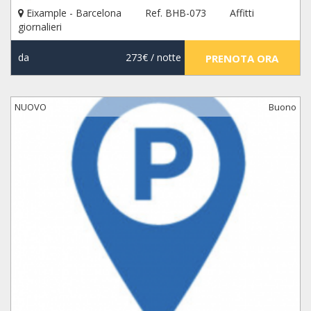
Eixample - Barcelona
Ref. BHB-073
Affitti
giornalieri
da
273€
/ notte
PRENOTA ORA
NUOVO
Buono