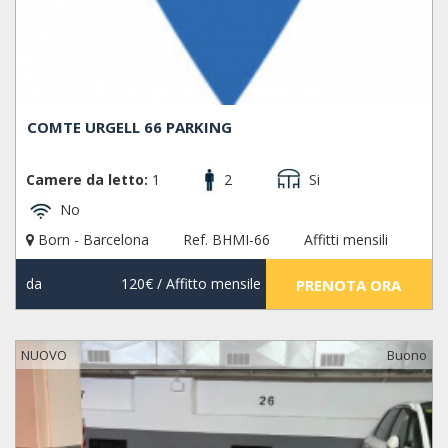
COMTE URGELL 66 PARKING
Camere da letto:
1
2
Si
No
Born - Barcelona
Ref. BHMI-66
Affitti mensili
da
120€
/ Affitto mensile
PRENOTA ORA
NUOVO
Buono