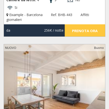
Si
Eixample - Barcelona
Ref. BHB-443
Affitti
giornalieri
da
256€
/ notte
PRENOTA ORA
NUOVO
Buono