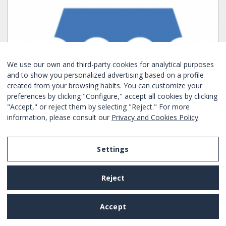
We use our own and third-party cookies for analytical purposes
and to show you personalized advertising based on a profile
created from your browsing habits. You can customize your
preferences by clicking "Configure," accept all cookies by clicking
"Accept," or reject them by selecting "Reject." For more
information, please consult our
Privacy and Cookies Policy
.
LOCAL EN ALQUILER EN PLAZA ESPAÑA
Settings
Camere da letto:
1
1
No
Reject
No
Sants Montjuic - Barcelona
Ref. BHM1-2399
Affitti
Accept
mensili