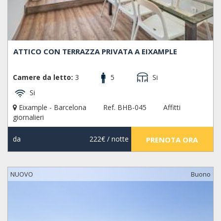
ATTICO CON TERRAZZA PRIVATA A EIXAMPLE
Camere da letto:
3
5
Si
Si
Eixample - Barcelona
Ref. BHB-045
Affitti
giornalieri
da
222€
/ notte
PRENOTA ORA
NUOVO
Buono