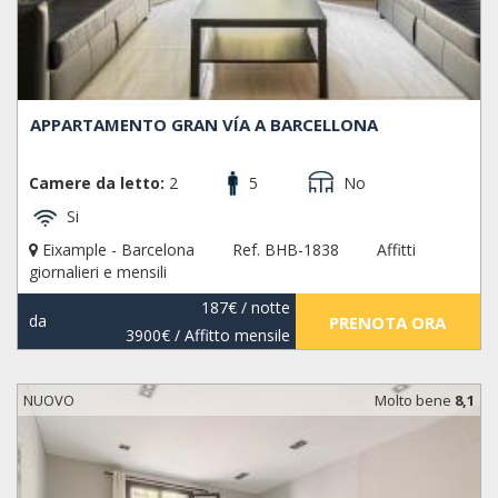
APPARTAMENTO GRAN VÍA A BARCELLONA
Camere da letto:
2
5
No
Si
Eixample - Barcelona
Ref. BHB-1838
Affitti
giornalieri e mensili
187€
/ notte
da
PRENOTA ORA
3900€
/ Affitto mensile
NUOVO
Molto bene
8,1