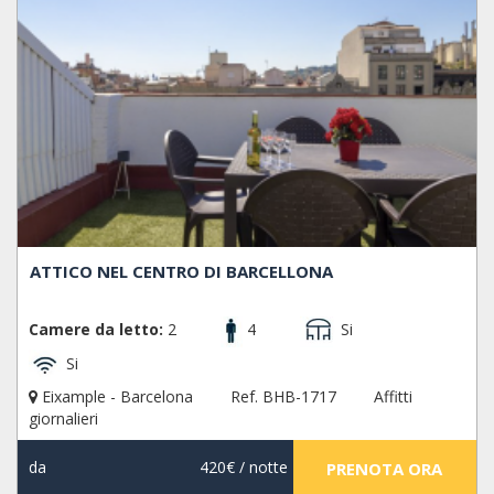
ATTICO NEL CENTRO DI BARCELLONA
Camere da letto:
2
4
Si
Si
Eixample - Barcelona
Ref. BHB-1717
Affitti
giornalieri
da
420€
/ notte
PRENOTA ORA