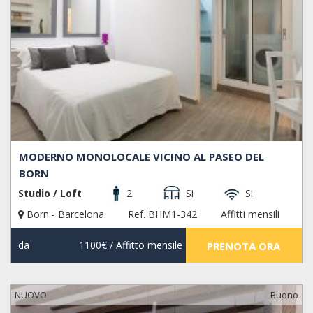
MODERNO MONOLOCALE VICINO AL PASEO DEL
BORN
Studio / Loft
2
Si
Si
Born - Barcelona
Ref. BHM1-342
Affitti mensili
da
1100€
/ Affitto mensile
PRENOTA ORA
NUOVO
Buono