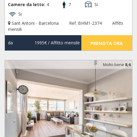
Camere da letto:
4
7
Si
Si
Sant Antoni - Barcelona
Ref. BHM1-2374
Affitti
mensili
da
1995€
/ Affitto mensile
PRENOTA ORA
Molto bene
8,6