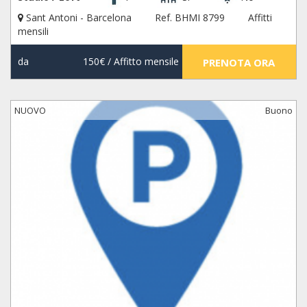
Sant Antoni - Barcelona
Ref. BHMI 8799
Affitti
mensili
da
150€
/ Affitto mensile
PRENOTA ORA
NUOVO
Buono