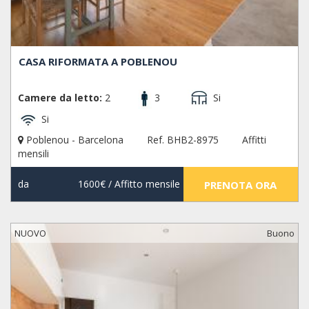
CASA RIFORMATA A POBLENOU
Camere da letto:
2
3
Si
Si
Poblenou - Barcelona
Ref. BHB2-8975
Affitti
mensili
da
1600€
/ Affitto mensile
PRENOTA ORA
NUOVO
Buono