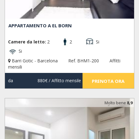
APPARTAMENTO A EL BORN
Camere da letto:
2
2
Si
Si
Barri Gotic - Barcelona
Ref. BHM1-200
Affitti
mensili
da
880€
/ Affitto mensile
PRENOTA ORA
Molto bene
8,9