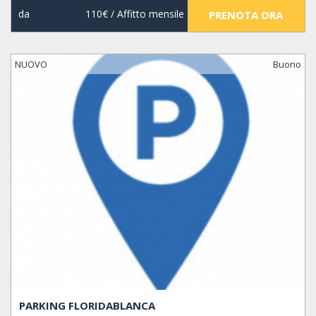
da
110€
/ Affitto mensile
PRENOTA ORA
NUOVO
Buono
PARKING FLORIDABLANCA