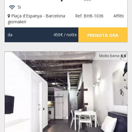
Si
Plaça d'Espanya - Barcelona
Ref. BHB-1036
Affitti
giornalieri
da
450€
/ notte
PRENOTA ORA
Molto bene
8,8