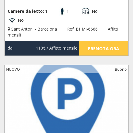
Camere da letto:
1
1
No
No
Sant Antoni - Barcelona
Ref. BHMI-6666
Affitti
mensili
da
110€
/ Affitto mensile
PRENOTA ORA
NUOVO
Buono