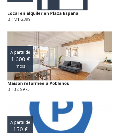
Local en alquiler en Plaza España
BHM1-2399
À partir de
1.600 €
mois
Maison réformée à Poblenou
BHB2-8975
À partir de
150 €