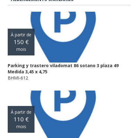
À partir de
150 €
mois
Parking y trastero viladomat 86 sotano 3 plaza 49
Medida 3,45 x 4,75
BHMI-612
À partir de
110 €
mois