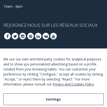
10am - 6pm
REJOIGNEZ-NOUS SUR LES RÉSEAUX SOCIAUX
INSCRIVEZ-VOUS POUR OBTENIR NOS
We use our own and third-party cookies for analytical purposes
MEILLEURES OFFRES
and to show you personalized advertising based on a profile
created from your browsing habits. You can customize your
JOINDRE
preferences by clicking "Configure," accept all cookies by clicking
"Accept," or reject them by selecting "Reject." For more
Je suis d´accord avec les termes et conditions.
information, please consult our
Privacy and Cookies Policy
.
Settings
Legal Notice